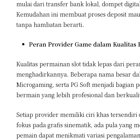
mulai dari transfer bank lokal, dompet digita
Kemudahan ini membuat proses deposit maup
tanpa hambatan berarti.
Peran Provider Game dalam Kualitas 
Kualitas permainan slot tidak lepas dari pe
menghadirkannya. Beberapa nama besar dalam
Microgaming, serta PG Soft menjadi bagian
bermain yang lebih profesional dan berkuali
Setiap provider memiliki ciri khas tersendi
fokus pada grafis sinematik, ada pula yang me
pemain dapat menikmati variasi pengalaman