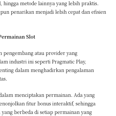
l, hingga metode lainnya yang lebih praktis.
un penarikan menjadi lebih cepat dan efisien
Permainan Slot
ran pengembang atau provider yang
 industri ini seperti Pragmatic Play,
 penting dalam menghadirkan pengalaman
tas.
ri dalam menciptakan permainan. Ada yang
nonjolkan fitur bonus interaktif, sehingga
 yang berbeda di setiap permainan yang