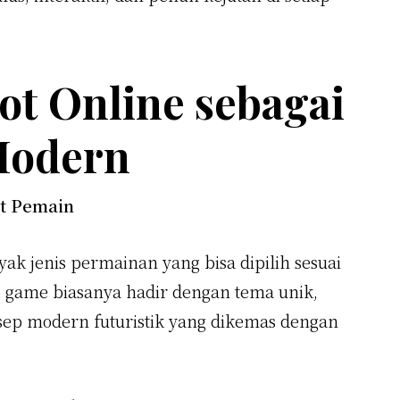
t Online sebagai
 Modern
it Pemain
ak jenis permainan yang bisa dipilih sesuai
 game biasanya hadir dengan tema unik,
nsep modern futuristik yang dikemas dengan