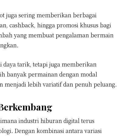
ot juga sering memberikan berbagai
n, cashback, hingga promosi khusus bagi
 tambah yang membuat pengalaman bermain
angkan.
 daya tarik, tetapi juga memberikan
bih banyak permainan dengan modal
n menjadi lebih variatif dan penuh peluang.
s Berkembang
ana industri hiburan digital terus
gi. Dengan kombinasi antara variasi