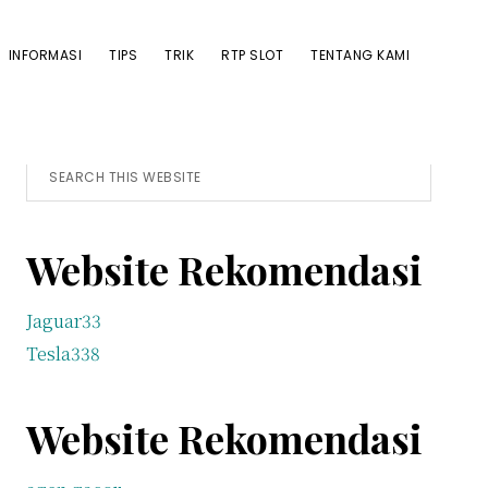
INFORMASI
TIPS
TRIK
RTP SLOT
TENTANG KAMI
Primary
Search
this
Sidebar
website
Website Rekomendasi
Jaguar33
Tesla338
Website Rekomendasi