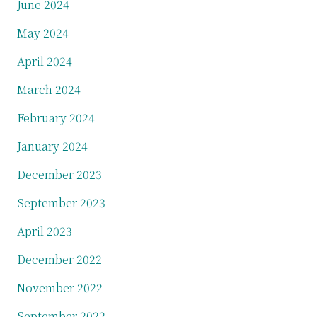
June 2024
May 2024
April 2024
March 2024
February 2024
January 2024
December 2023
September 2023
April 2023
December 2022
November 2022
September 2022