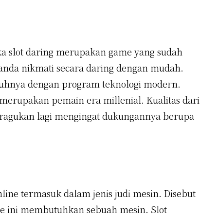
ika slot daring merupakan game yang sudah
 anda nikmati secara daring dengan mudah.
enuhnya dengan program teknologi modern.
 merupakan pemain era millenial. Kualitas dari
nda ragukan lagi mengingat dukungannya berupa
nline termasuk dalam jenis judi mesin. Disebut
e ini membutuhkan sebuah mesin. Slot