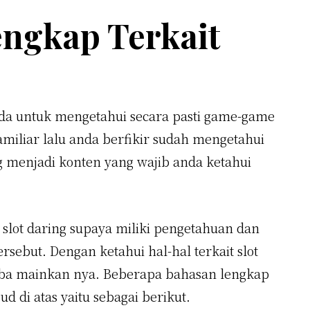
engkap Terkait
anda untuk mengetahui secara pasti game-game
miliar lalu anda berfikir sudah mengetahui
ing menjadi konten yang wajib anda ketahui
 slot daring supaya miliki pengetahuan dan
sebut. Dengan ketahui hal-hal terkait slot
oba mainkan nya. Beberapa bahasan lengkap
d di atas yaitu sebagai berikut.