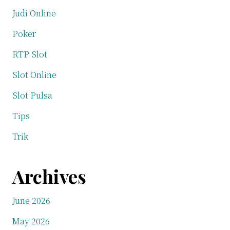
Judi Online
Poker
RTP Slot
Slot Online
Slot Pulsa
Tips
Trik
Archives
June 2026
May 2026