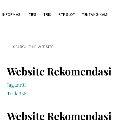
INFORMASI
TIPS
TRIK
RTP SLOT
TENTANG KAMI
Primary
Search
this
Sidebar
website
Website Rekomendasi
Jaguar33
Tesla338
Website Rekomendasi