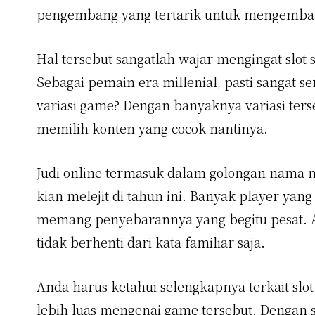
pengembang yang tertarik untuk mengemba
Hal tersebut sangatlah wajar mengingat slot s
Sebagai pemain era millenial, pasti sangat s
variasi game? Dengan banyaknya variasi ters
memilih konten yang cocok nantinya.
Judi online termasuk dalam golongan nama na
kian melejit di tahun ini. Banyak player yan
memang penyebarannya yang begitu pesat. A
tidak berhenti dari kata familiar saja.
Anda harus ketahui selengkapnya terkait sl
lebih luas mengenai game tersebut. Dengan