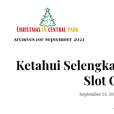
Skip
Skip
to
to
main
primary
content
sidebar
Christmas
Situs
Archives for September 2021
In
tentang
Central
Park
judi
Ketahui Selengka
slot
online
Slot 
terlengkap
2021
September 24, 20