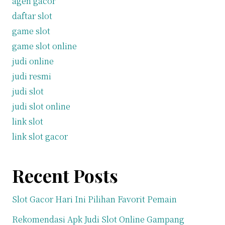
agen gacor
daftar slot
game slot
game slot online
judi online
judi resmi
judi slot
judi slot online
link slot
link slot gacor
Recent Posts
Slot Gacor Hari Ini Pilihan Favorit Pemain
Rekomendasi Apk Judi Slot Online Gampang