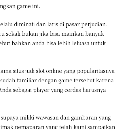
ngkan game ini.
elalu diminati dan laris di pasar perjudian.
eru sekali bukan jika bisa mainkan banyak
ebut bahkan anda bisa lebih leluasa untuk
ma situs judi slot online yang popularitasnya
g sudah familiar dengan game tersebut karena
nda sebagai player yang cerdas harusnya
ot supaya miliki wawasan dan gambaran yang
 simak pemaparan yang telah kami sampaikan