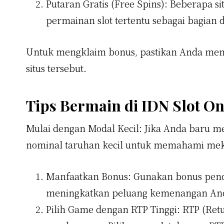
Putaran Gratis (Free Spins): Beberapa s
permainan slot tertentu sebagai bagian 
Untuk mengklaim bonus, pastikan Anda meme
situs tersebut.
Tips Bermain di IDN Slot On
Mulai dengan Modal Kecil: Jika Anda baru me
nominal taruhan kecil untuk memahami me
Manfaatkan Bonus: Gunakan bonus pend
meningkatkan peluang kemenangan An
Pilih Game dengan RTP Tinggi: RTP (Retu