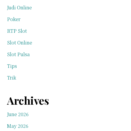
Judi Online
Poker
RTP Slot
Slot Online
Slot Pulsa
Tips
Trik
Archives
June 2026
May 2026