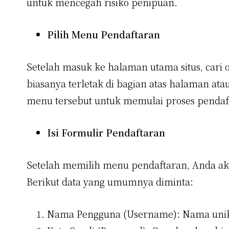
untuk mencegah risiko penipuan.
Pilih Menu Pendaftaran
Setelah masuk ke halaman utama situs, cari
biasanya terletak di bagian atas halaman ata
menu tersebut untuk memulai proses pendaf
Isi Formulir Pendaftaran
Setelah memilih menu pendaftaran, Anda aka
Berikut data yang umumnya diminta:
Nama Pengguna (Username): Nama unik