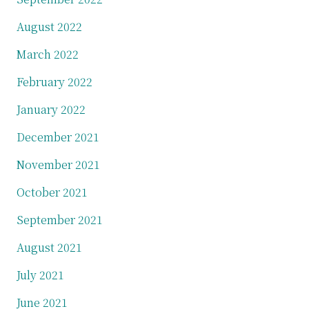
August 2022
March 2022
February 2022
January 2022
December 2021
November 2021
October 2021
September 2021
August 2021
July 2021
June 2021