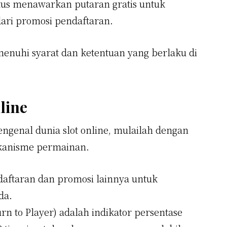
itus menawarkan putaran gratis untuk
dari promosi pendaftaran.
nuhi syarat dan ketentuan yang berlaku di
line
ngenal dunia slot online, mulailah dengan
kanisme permainan.
aftaran dan promosi lainnya untuk
da.
rn to Player) adalah indikator persentase