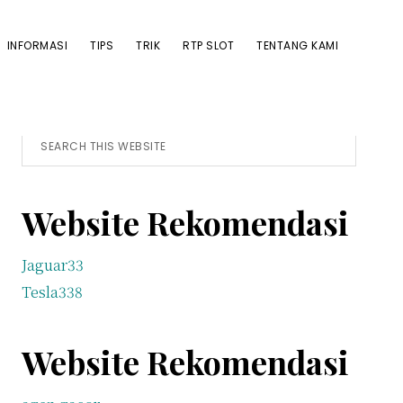
INFORMASI
TIPS
TRIK
RTP SLOT
TENTANG KAMI
Primary
Search
this
Sidebar
website
Website Rekomendasi
Jaguar33
Tesla338
Website Rekomendasi