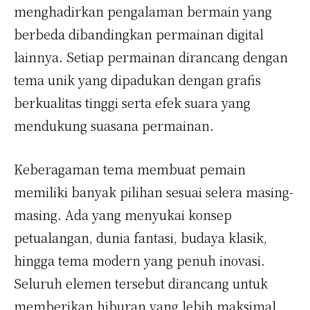
menghadirkan pengalaman bermain yang
berbeda dibandingkan permainan digital
lainnya. Setiap permainan dirancang dengan
tema unik yang dipadukan dengan grafis
berkualitas tinggi serta efek suara yang
mendukung suasana permainan.
Keberagaman tema membuat pemain
memiliki banyak pilihan sesuai selera masing-
masing. Ada yang menyukai konsep
petualangan, dunia fantasi, budaya klasik,
hingga tema modern yang penuh inovasi.
Seluruh elemen tersebut dirancang untuk
memberikan hiburan yang lebih maksimal