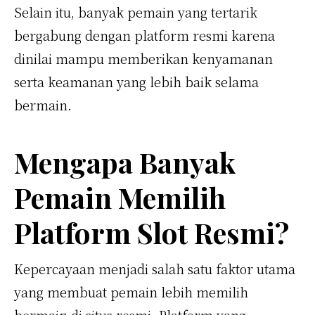
Selain itu, banyak pemain yang tertarik
bergabung dengan platform resmi karena
dinilai mampu memberikan kenyamanan
serta keamanan yang lebih baik selama
bermain.
Mengapa Banyak
Pemain Memilih
Platform Slot Resmi?
Kepercayaan menjadi salah satu faktor utama
yang membuat pemain lebih memilih