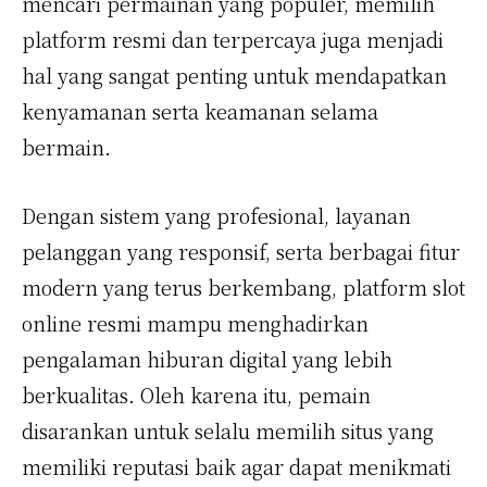
mencari permainan yang populer, memilih
platform resmi dan terpercaya juga menjadi
hal yang sangat penting untuk mendapatkan
kenyamanan serta keamanan selama
bermain.
Dengan sistem yang profesional, layanan
pelanggan yang responsif, serta berbagai fitur
modern yang terus berkembang, platform slot
online resmi mampu menghadirkan
pengalaman hiburan digital yang lebih
berkualitas. Oleh karena itu, pemain
disarankan untuk selalu memilih situs yang
memiliki reputasi baik agar dapat menikmati