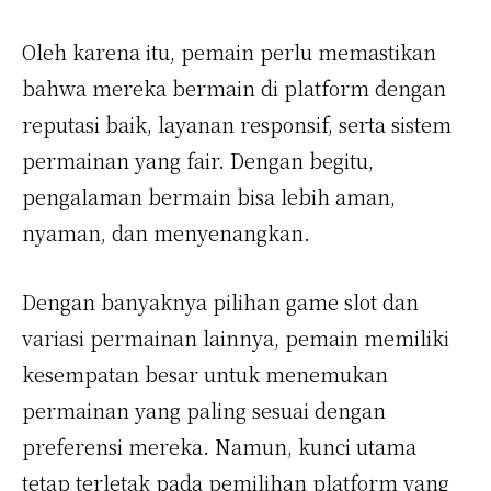
Oleh karena itu, pemain perlu memastikan
bahwa mereka bermain di platform dengan
reputasi baik, layanan responsif, serta sistem
permainan yang fair. Dengan begitu,
pengalaman bermain bisa lebih aman,
nyaman, dan menyenangkan.
Dengan banyaknya pilihan game slot dan
variasi permainan lainnya, pemain memiliki
kesempatan besar untuk menemukan
permainan yang paling sesuai dengan
preferensi mereka. Namun, kunci utama
tetap terletak pada pemilihan platform yang