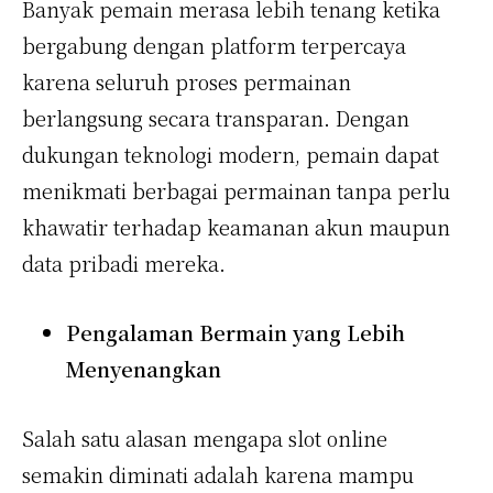
Banyak pemain merasa lebih tenang ketika
bergabung dengan platform terpercaya
karena seluruh proses permainan
berlangsung secara transparan. Dengan
dukungan teknologi modern, pemain dapat
menikmati berbagai permainan tanpa perlu
khawatir terhadap keamanan akun maupun
data pribadi mereka.
Pengalaman Bermain yang Lebih
Menyenangkan
Salah satu alasan mengapa slot online
semakin diminati adalah karena mampu