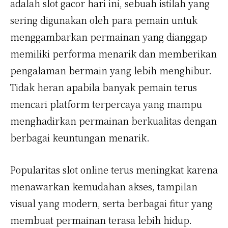
adalah slot gacor hari ini, sebuah istilah yang
sering digunakan oleh para pemain untuk
menggambarkan permainan yang dianggap
memiliki performa menarik dan memberikan
pengalaman bermain yang lebih menghibur.
Tidak heran apabila banyak pemain terus
mencari platform terpercaya yang mampu
menghadirkan permainan berkualitas dengan
berbagai keuntungan menarik.
Popularitas slot online terus meningkat karena
menawarkan kemudahan akses, tampilan
visual yang modern, serta berbagai fitur yang
membuat permainan terasa lebih hidup.