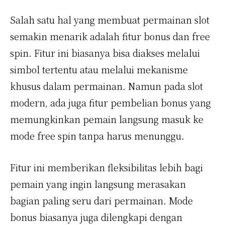
Salah satu hal yang membuat permainan slot
semakin menarik adalah fitur bonus dan free
spin. Fitur ini biasanya bisa diakses melalui
simbol tertentu atau melalui mekanisme
khusus dalam permainan. Namun pada slot
modern, ada juga fitur pembelian bonus yang
memungkinkan pemain langsung masuk ke
mode free spin tanpa harus menunggu.
Fitur ini memberikan fleksibilitas lebih bagi
pemain yang ingin langsung merasakan
bagian paling seru dari permainan. Mode
bonus biasanya juga dilengkapi dengan