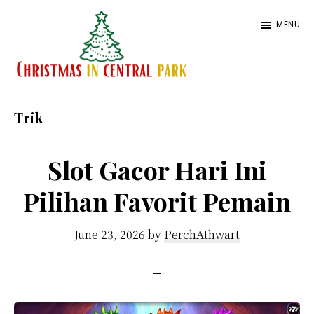
Skip
Skip
MENU
to
to
main
primary
content
sidebar
Christmas
Situs
In
tentang
Trik
Central
Park
judi
slot
Slot Gacor Hari Ini
online
Pilihan Favorit Pemain
terlengkap
2021
June 23, 2026
by
PerchAthwart