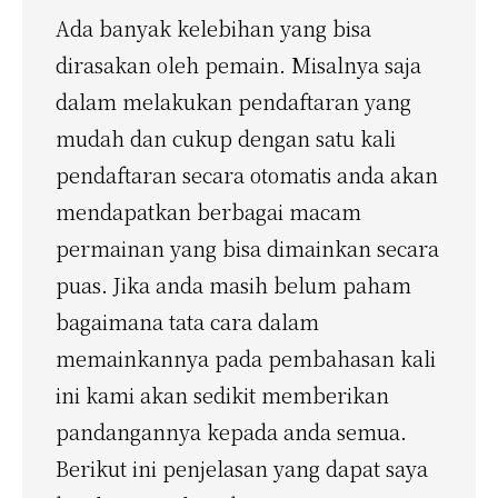
Ada banyak kelebihan yang bisa
dirasakan oleh pemain. Misalnya saja
dalam melakukan pendaftaran yang
mudah dan cukup dengan satu kali
pendaftaran secara otomatis anda akan
mendapatkan berbagai macam
permainan yang bisa dimainkan secara
puas. Jika anda masih belum paham
bagaimana tata cara dalam
memainkannya pada pembahasan kali
ini kami akan sedikit memberikan
pandangannya kepada anda semua.
Berikut ini penjelasan yang dapat saya