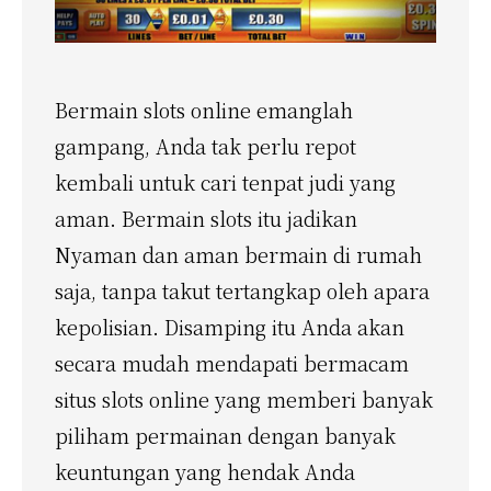
Bermain slots online emanglah
gampang, Anda tak perlu repot
kembali untuk cari tenpat judi yang
aman. Bermain slots itu jadikan
Nyaman dan aman bermain di rumah
saja, tanpa takut tertangkap oleh apara
kepolisian. Disamping itu Anda akan
secara mudah mendapati bermacam
situs slots online yang memberi banyak
piliham permainan dengan banyak
keuntungan yang hendak Anda