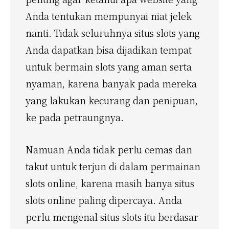
Anda tentukan mempunyai niat jelek
nanti. Tidak seluruhnya situs slots yang
Anda dapatkan bisa dijadikan tempat
untuk bermain slots yang aman serta
nyaman, karena banyak pada mereka
yang lakukan kecurang dan penipuan,
ke pada petraungnya.
Namuan Anda tidak perlu cemas dan
takut untuk terjun di dalam permainan
slots online, karena masih banya situs
slots online paling dipercaya. Anda
perlu mengenal situs slots itu berdasar