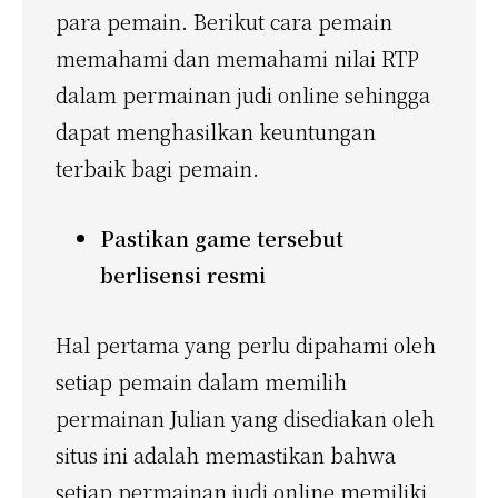
para pemain.
Berikut cara pemain
memahami dan memahami nilai RTP
dalam permainan judi online sehingga
dapat menghasilkan keuntungan
terbaik bagi pemain.
Pastikan game tersebut
berlisensi resmi
Hal pertama yang perlu dipahami oleh
setiap pemain dalam memilih
permainan Julian yang disediakan oleh
situs ini adalah memastikan bahwa
setiap permainan judi online memiliki