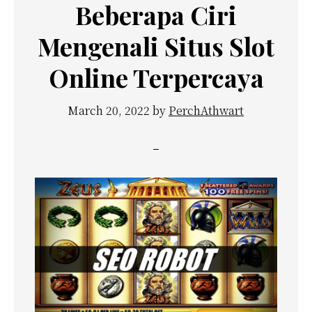
Beberapa Ciri
Mengenali Situs Slot
Online Terpercaya
March 20, 2022
by
PerchAthwart