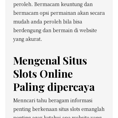
peroleh. Bermacam keuntung dan
bermacam opsi permainan akan secara
mudah anda peroleh bila bisa
berdengung dan bermain di website
yang akurat.
Mengenal Situs
Slots Online
Paling dipercaya
Menncari tahu beragam informasi
penting berkenaan situs slots emanglah
penting agar ketahui apa website yang