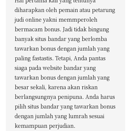
Hal pertama kali yang tentunya
diharapkan oleh pemain atau petarung
judi online yakni memmperoleh
bermacam bonus. Jadi tidak bingung
banyak situs bandar yang berlomba
tawarkan bonus dengan jumlah yang
paling fastastis. Tetapi, Anda pantas
siaga pada website bandar yang
tawarkan bonus dengan jumlah yang
besar sekali, karena akan riskan
berlangsungnya penipuna. Anda harus
pilih situs bandar yang tawarkan bonus
dengan jumlah yang lumrah sesuai
kemampuan perjudian.