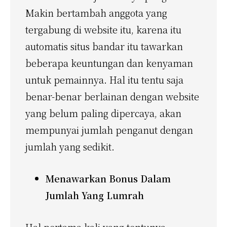
Makin bertambah anggota yang
tergabung di website itu, karena itu
automatis situs bandar itu tawarkan
beberapa keuntungan dan kenyaman
untuk pemainnya. Hal itu tentu saja
benar-benar berlainan dengan website
yang belum paling dipercaya, akan
mempunyai jumlah penganut dengan
jumlah yang sedikit.
Menawarkan Bonus Dalam
Jumlah Yang Lumrah