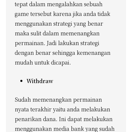
tepat dalam mengalahkan sebuah
game tersebut karena jika anda tidak
menggunakan strategi yang benar
maka sulit dalam memenangkan
permainan. Jadi lakukan strategi
dengan benar sehingga kemenangan
mudah untuk dicapai.
Withdraw
Sudah memenangkan permainan
nyata terakhir yaitu anda melakukan
penarikan dana. Ini dapat melakukan
menggunakan media bank yang sudah