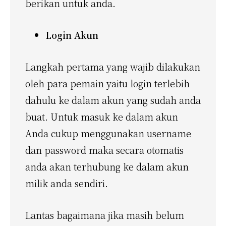
berikan untuk anda.
Login Akun
Langkah pertama yang wajib dilakukan
oleh para pemain yaitu login terlebih
dahulu ke dalam akun yang sudah anda
buat. Untuk masuk ke dalam akun
Anda cukup menggunakan username
dan password maka secara otomatis
anda akan terhubung ke dalam akun
milik anda sendiri.
Lantas bagaimana jika masih belum