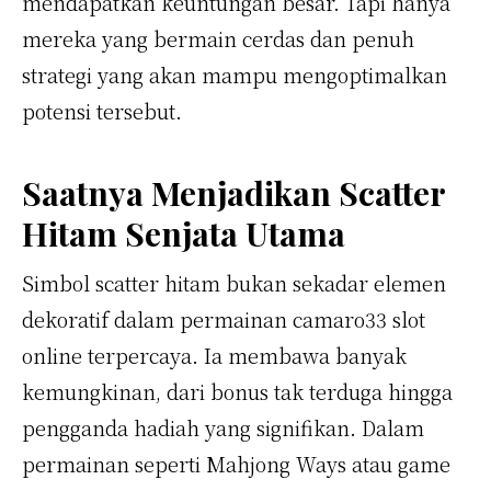
mendapatkan keuntungan besar. Tapi hanya
mereka yang bermain cerdas dan penuh
strategi yang akan mampu mengoptimalkan
potensi tersebut.
Saatnya Menjadikan Scatter
Hitam Senjata Utama
Simbol scatter hitam bukan sekadar elemen
dekoratif dalam permainan camaro33 slot
online terpercaya. Ia membawa banyak
kemungkinan, dari bonus tak terduga hingga
pengganda hadiah yang signifikan. Dalam
permainan seperti Mahjong Ways atau game