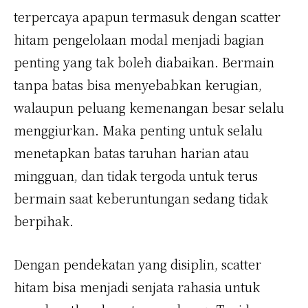
terpercaya apapun termasuk dengan scatter
hitam pengelolaan modal menjadi bagian
penting yang tak boleh diabaikan. Bermain
tanpa batas bisa menyebabkan kerugian,
walaupun peluang kemenangan besar selalu
menggiurkan. Maka penting untuk selalu
menetapkan batas taruhan harian atau
mingguan, dan tidak tergoda untuk terus
bermain saat keberuntungan sedang tidak
berpihak.
Dengan pendekatan yang disiplin, scatter
hitam bisa menjadi senjata rahasia untuk