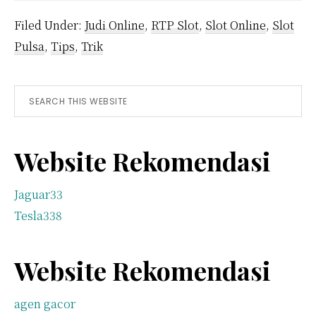
Filed Under:
Judi Online
,
RTP Slot
,
Slot Online
,
Slot
Pulsa
,
Tips
,
Trik
Primary
Search
this
Sidebar
website
Website Rekomendasi
Jaguar33
Tesla338
Website Rekomendasi
agen gacor