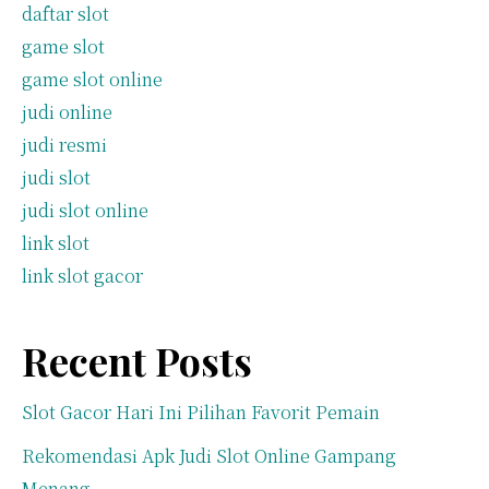
daftar slot
game slot
game slot online
judi online
judi resmi
judi slot
judi slot online
link slot
link slot gacor
Recent Posts
Slot Gacor Hari Ini Pilihan Favorit Pemain
Rekomendasi Apk Judi Slot Online Gampang
Menang