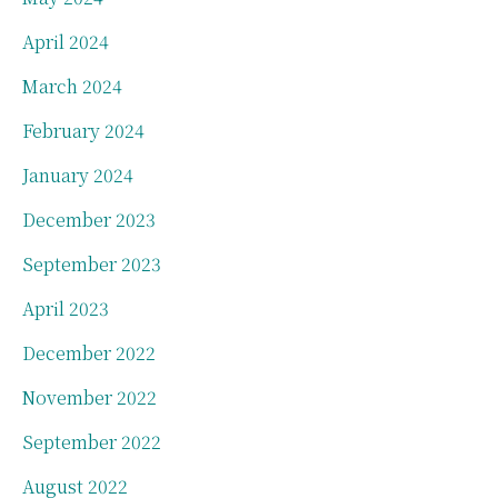
April 2024
March 2024
February 2024
January 2024
December 2023
September 2023
April 2023
December 2022
November 2022
September 2022
August 2022