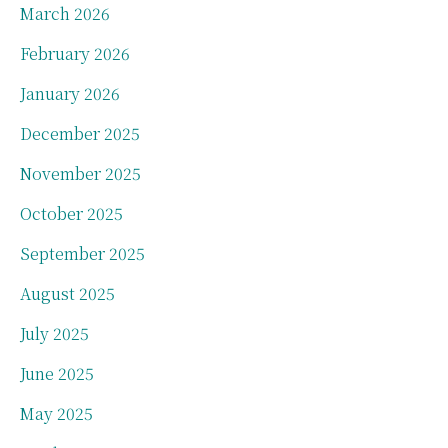
March 2026
February 2026
January 2026
December 2025
November 2025
October 2025
September 2025
August 2025
July 2025
June 2025
May 2025