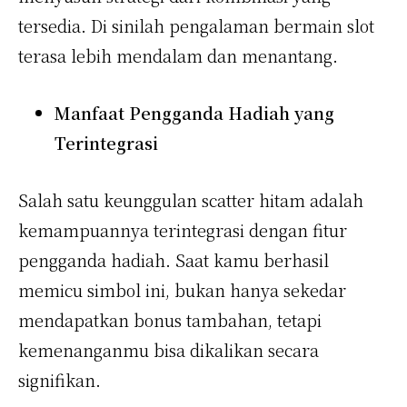
tersedia. Di sinilah pengalaman bermain slot
terasa lebih mendalam dan menantang.
Manfaat Pengganda Hadiah yang
Terintegrasi
Salah satu keunggulan scatter hitam adalah
kemampuannya terintegrasi dengan fitur
pengganda hadiah. Saat kamu berhasil
memicu simbol ini, bukan hanya sekedar
mendapatkan bonus tambahan, tetapi
kemenanganmu bisa dikalikan secara
signifikan.