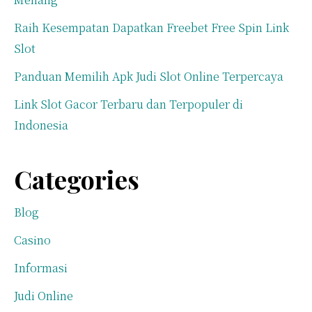
Raih Kesempatan Dapatkan Freebet Free Spin Link
Slot
Panduan Memilih Apk Judi Slot Online Terpercaya
Link Slot Gacor Terbaru dan Terpopuler di
Indonesia
Categories
Blog
Casino
Informasi
Judi Online