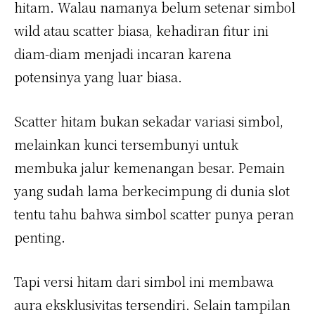
hitam. Walau namanya belum setenar simbol
wild atau scatter biasa, kehadiran fitur ini
diam-diam menjadi incaran karena
potensinya yang luar biasa.
Scatter hitam bukan sekadar variasi simbol,
melainkan kunci tersembunyi untuk
membuka jalur kemenangan besar. Pemain
yang sudah lama berkecimpung di dunia slot
tentu tahu bahwa simbol scatter punya peran
penting.
Tapi versi hitam dari simbol ini membawa
aura eksklusivitas tersendiri. Selain tampilan