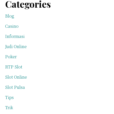
Categories
Blog
Casino
Informasi
Judi Online
Poker
RTP Slot
Slot Online
Slot Pulsa
Tips
Trik