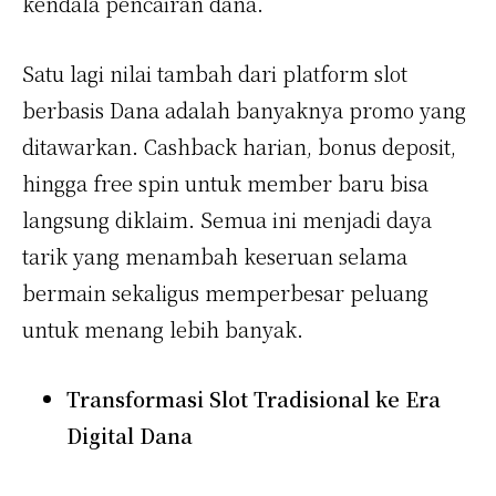
kendala pencairan dana.
Satu lagi nilai tambah dari platform slot
berbasis Dana adalah banyaknya promo yang
ditawarkan. Cashback harian, bonus deposit,
hingga free spin untuk member baru bisa
langsung diklaim. Semua ini menjadi daya
tarik yang menambah keseruan selama
bermain sekaligus memperbesar peluang
untuk menang lebih banyak.
Transformasi Slot Tradisional ke Era
Digital Dana