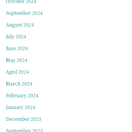
October 2024
September 2024
August 2024
July 2024
June 2024
May 2024
April 2024
March 2024
February 2024
January 2024
December 2023
September 2023