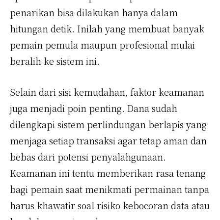
penarikan bisa dilakukan hanya dalam
hitungan detik. Inilah yang membuat banyak
pemain pemula maupun profesional mulai
beralih ke sistem ini.
Selain dari sisi kemudahan, faktor keamanan
juga menjadi poin penting. Dana sudah
dilengkapi sistem perlindungan berlapis yang
menjaga setiap transaksi agar tetap aman dan
bebas dari potensi penyalahgunaan.
Keamanan ini tentu memberikan rasa tenang
bagi pemain saat menikmati permainan tanpa
harus khawatir soal risiko kebocoran data atau