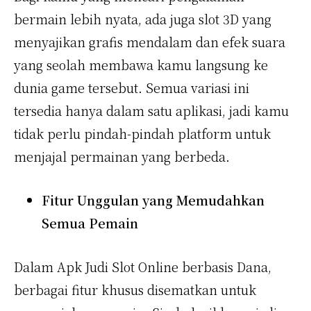
bermain lebih nyata, ada juga slot 3D yang
menyajikan grafis mendalam dan efek suara
yang seolah membawa kamu langsung ke
dunia game tersebut. Semua variasi ini
tersedia hanya dalam satu aplikasi, jadi kamu
tidak perlu pindah-pindah platform untuk
menjajal permainan yang berbeda.
Fitur Unggulan yang Memudahkan
Semua Pemain
Dalam Apk Judi Slot Online berbasis Dana,
berbagai fitur khusus disematkan untuk