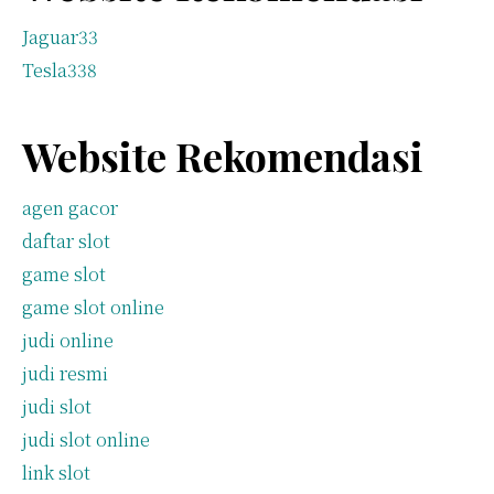
Jaguar33
Tesla338
Website Rekomendasi
agen gacor
daftar slot
game slot
game slot online
judi online
judi resmi
judi slot
judi slot online
link slot