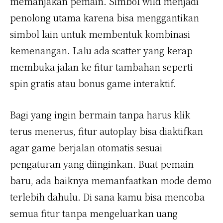
memanjakan pemain. Simbol wild menjadi
penolong utama karena bisa menggantikan
simbol lain untuk membentuk kombinasi
kemenangan. Lalu ada scatter yang kerap
membuka jalan ke fitur tambahan seperti
spin gratis atau bonus game interaktif.
Bagi yang ingin bermain tanpa harus klik
terus menerus, fitur autoplay bisa diaktifkan
agar game berjalan otomatis sesuai
pengaturan yang diinginkan. Buat pemain
baru, ada baiknya memanfaatkan mode demo
terlebih dahulu. Di sana kamu bisa mencoba
semua fitur tanpa mengeluarkan uang