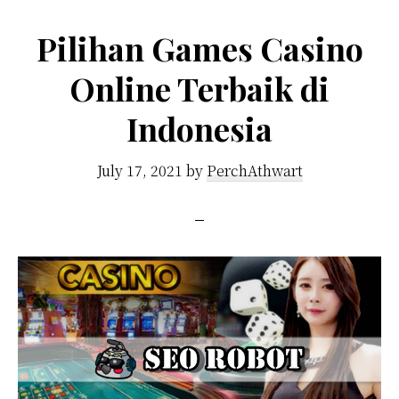
Pilihan Games Casino
Online Terbaik di
Indonesia
July 17, 2021
by
PerchAthwart