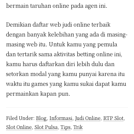
bermain taruhan online pada agen ini.
Demikian daftar web judi online terbaik
dengan banyak kelebihan yang ada di masing-
masing web itu. Untuk kamu yang pemula
dan tertarik sama aktivitas betting online ini,
kamu harus daftarkan diri lebih dulu dan
setorkan modal yang kamu punyai karena itu
waktu itu games yang kamu sukai dapat kamu
permainkan kapan pun.
Filed Under:
Blog
,
Informasi
,
Judi Online
,
RTP Slot
,
Slot Online
,
Slot Pulsa
,
Tips
,
Trik