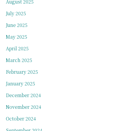
August 2025
July 2025
June 2025
May 2025
April 2025
March 2025
February 2025
January 2025
December 2024
November 2024
October 2024
September 2024