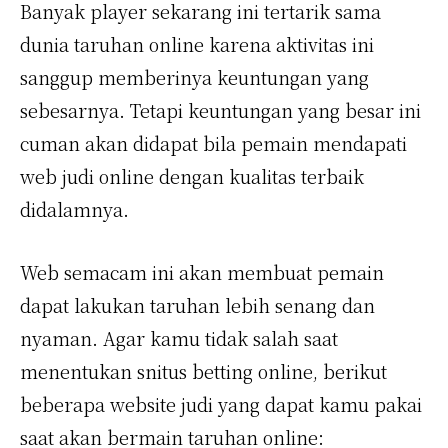
Banyak player sekarang ini tertarik sama
dunia taruhan online karena aktivitas ini
sanggup memberinya keuntungan yang
sebesarnya. Tetapi keuntungan yang besar ini
cuman akan didapat bila pemain mendapati
web judi online dengan kualitas terbaik
didalamnya.
Web semacam ini akan membuat pemain
dapat lakukan taruhan lebih senang dan
nyaman. Agar kamu tidak salah saat
menentukan snitus betting online, berikut
beberapa website judi yang dapat kamu pakai
saat akan bermain taruhan online: