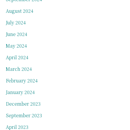
August 2024
July 2024
June 2024
May 2024
April 2024
March 2024
February 2024
January 2024
December 2023
September 2023
April 2023