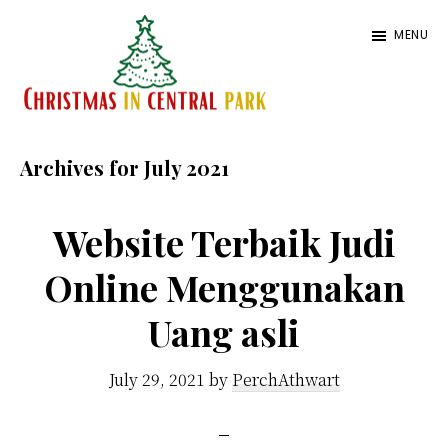
Skip
Skip
MENU
to
to
main
primary
content
sidebar
Christmas
Situs
In
tentang
Archives for July 2021
Central
Park
judi
slot
Website Terbaik Judi
online
Online Menggunakan
terlengkap
Uang asli
2021
July 29, 2021
by
PerchAthwart