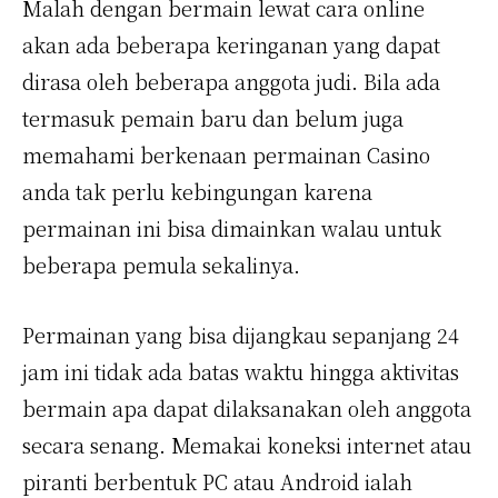
Malah dengan bermain lewat cara online
akan ada beberapa keringanan yang dapat
dirasa oleh beberapa anggota judi. Bila ada
termasuk pemain baru dan belum juga
memahami berkenaan permainan Casino
anda tak perlu kebingungan karena
permainan ini bisa dimainkan walau untuk
beberapa pemula sekalinya.
Permainan yang bisa dijangkau sepanjang 24
jam ini tidak ada batas waktu hingga aktivitas
bermain apa dapat dilaksanakan oleh anggota
secara senang. Memakai koneksi internet atau
piranti berbentuk PC atau Android ialah