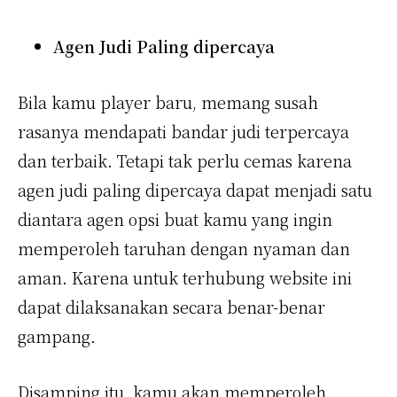
Agen Judi Paling dipercaya
Bila kamu player baru, memang susah
rasanya mendapati bandar judi terpercaya
dan terbaik. Tetapi tak perlu cemas karena
agen judi paling dipercaya dapat menjadi satu
diantara agen opsi buat kamu yang ingin
memperoleh taruhan dengan nyaman dan
aman. Karena untuk terhubung website ini
dapat dilaksanakan secara benar-benar
gampang.
Disamping itu, kamu akan memperoleh