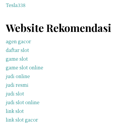
Tesla338
Website Rekomendasi
agen gacor
daftar slot
game slot
game slot online
judi online
judi resmi
judi slot
judi slot online
link slot
link slot gacor