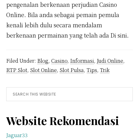
pengenalan berkenaan perjudian Casino
Online. Bila anda sebagai pemain pemula
kenali lebih dulu secara mendalam
berkenaan permainan yang telah ada Di sini.
Filed Under:
Blog
,
Casino
,
Informasi
,
Judi Online
,
RTP Slot
,
Slot Online
,
Slot Pulsa
,
Tips
,
Trik
Primary
Search
this
Sidebar
website
Website Rekomendasi
Jaguar33