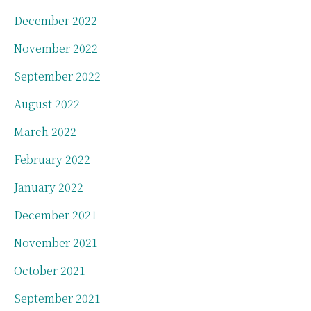
December 2022
November 2022
September 2022
August 2022
March 2022
February 2022
January 2022
December 2021
November 2021
October 2021
September 2021