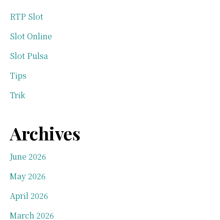
RTP Slot
Slot Online
Slot Pulsa
Tips
Trik
Archives
June 2026
May 2026
April 2026
March 2026