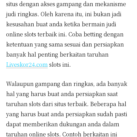
situs dengan akses gampang dan mekanisme
judi ringkas. Oleh karena itu, ini bukan jadi
kesusahan buat anda ketika bermain judi
online slots terbaik ini. Coba betting dengan
ketentuan yang sama sesuai dan persiapkan
banyak hal penting berkaitan taruhan
Liveskor24.com
slots ini.
Walaupun gampang dan ringkas, ada banyak
hal yang harus buat anda persiapkan saat
taruhan slots dari situs terbaik. Beberapa hal
yang harus buat anda persiapkan sudah pasti
dapat memberikan dukungan anda dalam
taruhan online slots. Contoh berkaitan ini