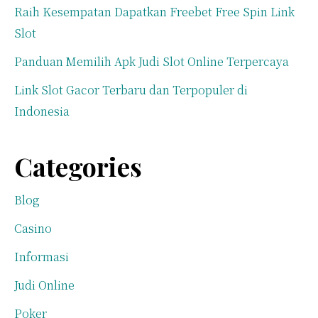
Raih Kesempatan Dapatkan Freebet Free Spin Link
Slot
Panduan Memilih Apk Judi Slot Online Terpercaya
Link Slot Gacor Terbaru dan Terpopuler di
Indonesia
Categories
Blog
Casino
Informasi
Judi Online
Poker