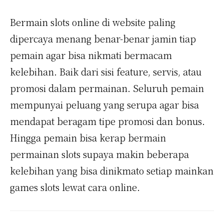
Bermain slots online di website paling
dipercaya menang benar-benar jamin tiap
pemain agar bisa nikmati bermacam
kelebihan. Baik dari sisi feature, servis, atau
promosi dalam permainan. Seluruh pemain
mempunyai peluang yang serupa agar bisa
mendapat beragam tipe promosi dan bonus.
Hingga pemain bisa kerap bermain
permainan slots supaya makin beberapa
kelebihan yang bisa dinikmato setiap mainkan
games slots lewat cara online.