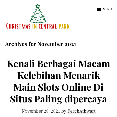
Skip
Skip
MENU
to
to
main
primary
content
sidebar
Christmas
Situs
In
tentang
Archives for November 2021
Central
Park
judi
slot
Kenali Berbagai Macam
online
Kelebihan Menarik
terlengkap
Main Slots Online Di
2021
Situs Paling dipercaya
November 28, 2021
by
PerchAthwart