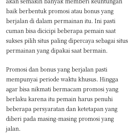
akan semakin banyak memberi keuntungan
baik berbentuk promosi atau bonus yang
berjalan di dalam permainan itu. Ini pasti
cuman bisa dicicipi beberapa pemain saat
sukses pilih situs paling dipercaya sebagai situs
permainan yang dipakai saat bermain.
Promosi dan bonus yang berjalan pasti
mempunyai periode waktu khusus. Hingga
agar bisa nikmati bermacam promosi yang
berlaku karena itu pemain harus penuhi
beberapa persyaratan dan ketetapan yang
diberi pada masing-masing promosi yang
jalan.