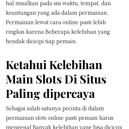
hal misalkan pada sisi waktu, tempat, dan
keuntungan yang ada dalam permainan.
Permainan lewat cara online pasti lebih
ringkas karena Beberapa kelebihan yang
hendak dicicipi tiap pemain.
Ketahui Kelebihan
Main Slots Di Situs
Paling dipercaya
Sebagai salah satunya pecinta di dalam
permainan slots online pasti pemain harus
mengenal Banyak kelebihan yang bisa dicicipi