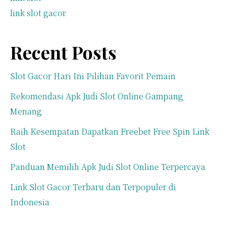
link slot gacor
Recent Posts
Slot Gacor Hari Ini Pilihan Favorit Pemain
Rekomendasi Apk Judi Slot Online Gampang
Menang
Raih Kesempatan Dapatkan Freebet Free Spin Link
Slot
Panduan Memilih Apk Judi Slot Online Terpercaya
Link Slot Gacor Terbaru dan Terpopuler di
Indonesia