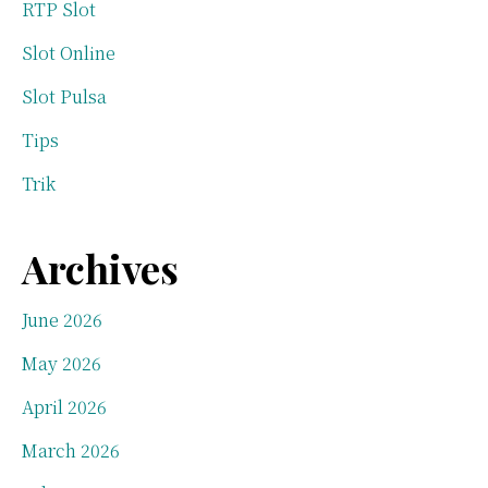
RTP Slot
Slot Online
Slot Pulsa
Tips
Trik
Archives
June 2026
May 2026
April 2026
March 2026