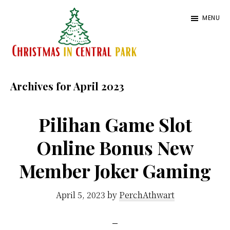
Skip
Skip
MENU
to
to
main
primary
content
sidebar
Christmas
Situs
In
tentang
Archives for April 2023
Central
Park
judi
slot
Pilihan Game Slot
online
Online Bonus New
terlengkap
Member Joker Gaming
2021
April 5, 2023
by
PerchAthwart