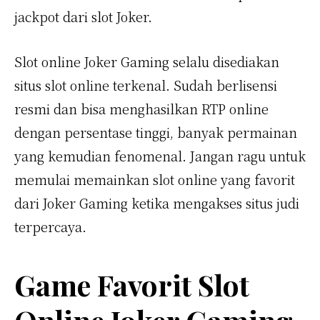
jackpot dari slot Joker.
Slot online Joker Gaming selalu disediakan
situs slot online terkenal. Sudah berlisensi
resmi dan bisa menghasilkan RTP online
dengan persentase tinggi, banyak permainan
yang kemudian fenomenal. Jangan ragu untuk
memulai memainkan slot online yang favorit
dari Joker Gaming ketika mengakses situs judi
terpercaya.
Game Favorit Slot