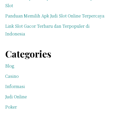
Slot
Panduan Memilih Apk Judi Slot Online Terpercaya
Link Slot Gacor Terbaru dan Terpopuler di
Indonesia
Categories
Blog
Casino
Informasi
Judi Online
Poker