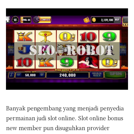
Banyak pengembang yang menjadi penyedia
permainan judi slot online. Slot online bonus
new member pun disuguhkan provider