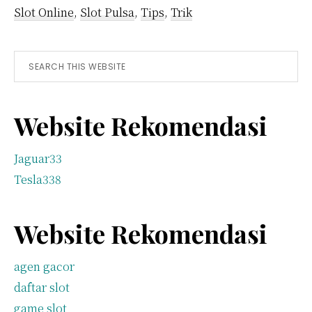
Slot Online
,
Slot Pulsa
,
Tips
,
Trik
Primary
Search
this
Sidebar
website
Website Rekomendasi
Jaguar33
Tesla338
Website Rekomendasi
agen gacor
daftar slot
game slot