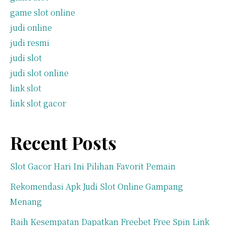
game slot online
judi online
judi resmi
judi slot
judi slot online
link slot
link slot gacor
Recent Posts
Slot Gacor Hari Ini Pilihan Favorit Pemain
Rekomendasi Apk Judi Slot Online Gampang
Menang
Raih Kesempatan Dapatkan Freebet Free Spin Link