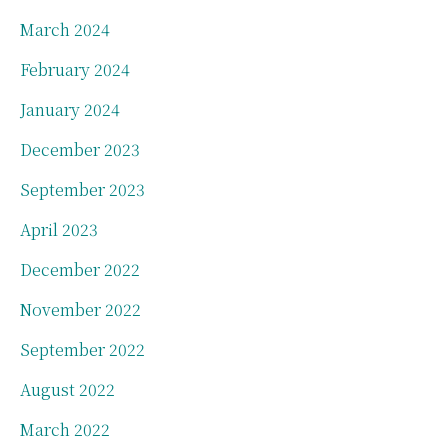
March 2024
February 2024
January 2024
December 2023
September 2023
April 2023
December 2022
November 2022
September 2022
August 2022
March 2022