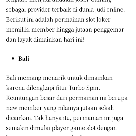
sebagai provider terbaik di dunia judi online.
Berikut ini adalah permainan slot Joker
memiliki member hingga jutaan penggemar
dan layak dimainkan hari ini!
Bali
Bali memang menarik untuk dimainkan
karena dilengkapi fitur Turbo Spin.
Keuntungan besar dari permainan ini berupa
new member yang nilainya jutaan sekali
dicairkan. Tak hanya itu, permainan ini juga
semakin dimulai player game slot dengan