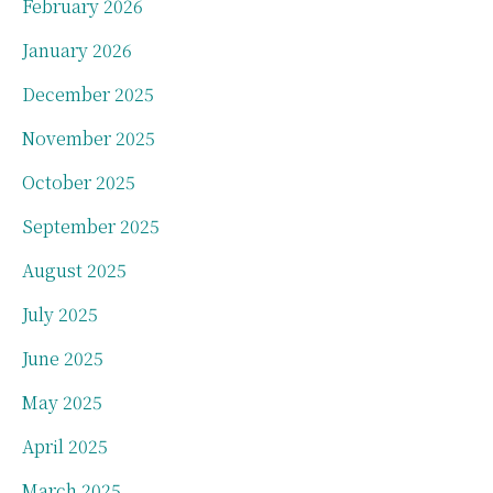
February 2026
January 2026
December 2025
November 2025
October 2025
September 2025
August 2025
July 2025
June 2025
May 2025
April 2025
March 2025