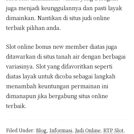
juga menjadi keunggulannya dan pasti layak
dimainkan. Nantikan di situs judi online
terbaik pilihan anda.
Slot online bonus new member diatas juga
ditawarkan di situs tanah air dengan berbagai
variasinya. Slot yang difavoritkan seperti
diatas layak untuk dicoba sebagai langkah
menambah keuntungan permainan ini
dimanapun jika bergabung situs online
terbaik.
Filed Under:
Blog
,
Informasi
,
Judi Online
,
RTP Slot
,