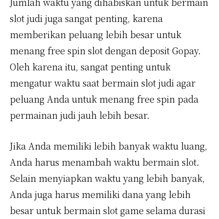
Jumlah waktu yang dihabiskan untuk bermain
slot judi juga sangat penting, karena
memberikan peluang lebih besar untuk
menang free spin slot dengan deposit Gopay.
Oleh karena itu, sangat penting untuk
mengatur waktu saat bermain slot judi agar
peluang Anda untuk menang free spin pada
permainan judi jauh lebih besar.
Jika Anda memiliki lebih banyak waktu luang,
Anda harus menambah waktu bermain slot.
Selain menyiapkan waktu yang lebih banyak,
Anda juga harus memiliki dana yang lebih
besar untuk bermain slot game selama durasi