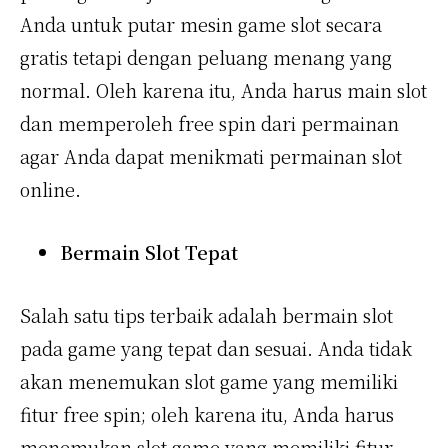
Anda untuk putar mesin game slot secara
gratis tetapi dengan peluang menang yang
normal. Oleh karena itu, Anda harus main slot
dan memperoleh free spin dari permainan
agar Anda dapat menikmati permainan slot
online.
Bermain Slot Tepat
Salah satu tips terbaik adalah bermain slot
pada game yang tepat dan sesuai. Anda tidak
akan menemukan slot game yang memiliki
fitur free spin; oleh karena itu, Anda harus
menemukan slot game yang memiliki fitur