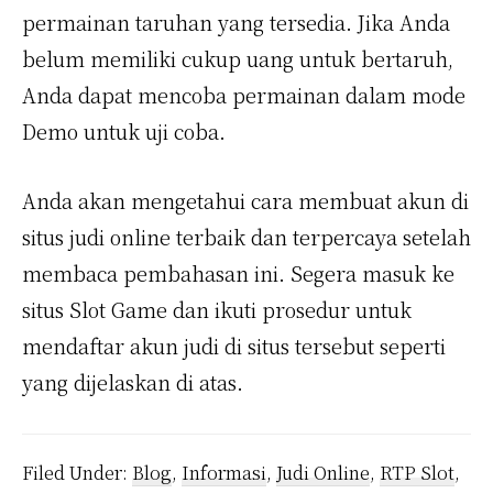
permainan taruhan yang tersedia. Jika Anda
belum memiliki cukup uang untuk bertaruh,
Anda dapat mencoba permainan dalam mode
Demo untuk uji coba.
Anda akan mengetahui cara membuat akun di
situs judi online terbaik dan terpercaya setelah
membaca pembahasan ini. Segera masuk ke
situs Slot Game dan ikuti prosedur untuk
mendaftar akun judi di situs tersebut seperti
yang dijelaskan di atas.
Filed Under:
Blog
,
Informasi
,
Judi Online
,
RTP Slot
,