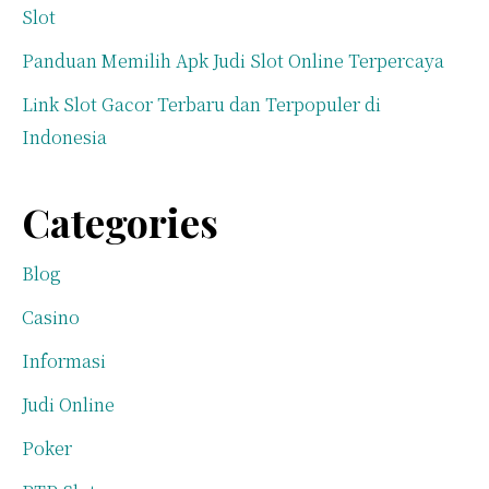
Slot
Panduan Memilih Apk Judi Slot Online Terpercaya
Link Slot Gacor Terbaru dan Terpopuler di
Indonesia
Categories
Blog
Casino
Informasi
Judi Online
Poker