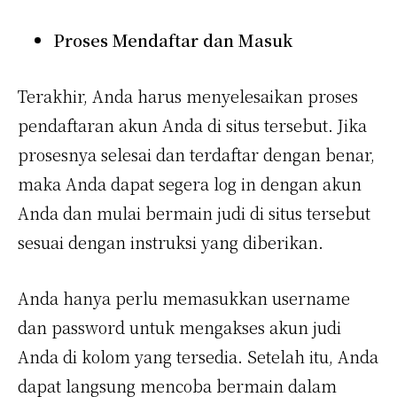
Proses Mendaftar dan Masuk
Terakhir, Anda harus menyelesaikan proses
pendaftaran akun Anda di situs tersebut. Jika
prosesnya selesai dan terdaftar dengan benar,
maka Anda dapat segera log in dengan akun
Anda dan mulai bermain judi di situs tersebut
sesuai dengan instruksi yang diberikan.
Anda hanya perlu memasukkan username
dan password untuk mengakses akun judi
Anda di kolom yang tersedia. Setelah itu, Anda
dapat langsung mencoba bermain dalam