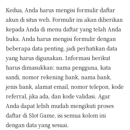
Kedua, Anda harus mengisi formulir daftar
akun di situs web. Formulir ini akan diberikan
kepada Anda di menu daftar yang telah Anda
buka. Anda harus mengisi formulir dengan
beberapa data penting, jadi perhatikan data
yang harus digunakan. Informasi berikut
harus dimasukkan: nama pengguna, kata
sandi, nomor rekening bank, nama bank,
jenis bank, alamat email, nomor telepon, kode
referral, jika ada, dan kode validasi. Agar
Anda dapat lebih mudah mengikuti proses
daftar di Slot Game, isi semua kolom ini
dengan data yang sesuai.