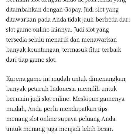
ditambahkan dengan Gopay. Judi slot yang
ditawarkan pada Anda tidak jauh berbeda dari
slot game online lainnya. Judi slot yang
tersedia selalu menarik dan menawarkan
banyak keuntungan, termasuk fitur terbaik
dari tiap game slot.
Karena game ini mudah untuk dimenangkan,
banyak petaruh Indonesia memilih untuk
bermain judi slot online. Meskipun gamenya
mudah, Anda perlu mendapatkan tips
menang slot online supaya peluang Anda
untuk menang juga menjadi lebih besar.