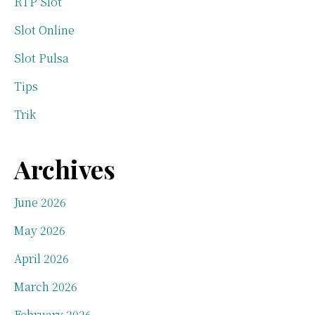
RTP Slot
Slot Online
Slot Pulsa
Tips
Trik
Archives
June 2026
May 2026
April 2026
March 2026
February 2026