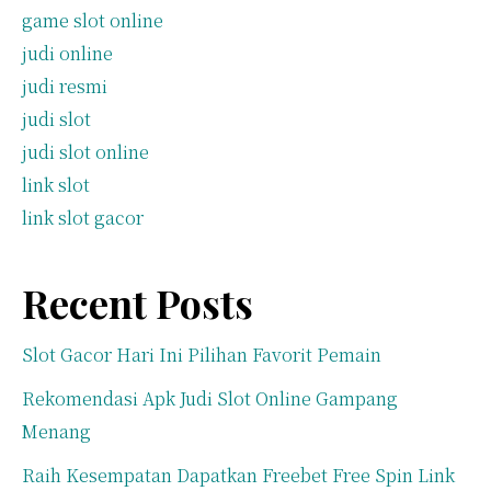
game slot online
judi online
judi resmi
judi slot
judi slot online
link slot
link slot gacor
Recent Posts
Slot Gacor Hari Ini Pilihan Favorit Pemain
Rekomendasi Apk Judi Slot Online Gampang
Menang
Raih Kesempatan Dapatkan Freebet Free Spin Link