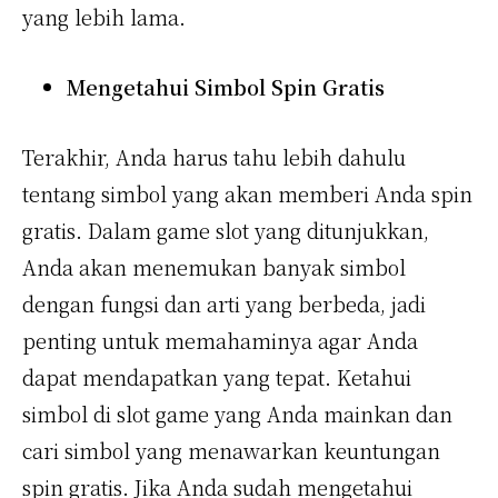
yang lebih lama.
Mengetahui Simbol Spin Gratis
Terakhir, Anda harus tahu lebih dahulu
tentang simbol yang akan memberi Anda spin
gratis. Dalam game slot yang ditunjukkan,
Anda akan menemukan banyak simbol
dengan fungsi dan arti yang berbeda, jadi
penting untuk memahaminya agar Anda
dapat mendapatkan yang tepat. Ketahui
simbol di slot game yang Anda mainkan dan
cari simbol yang menawarkan keuntungan
spin gratis. Jika Anda sudah mengetahui