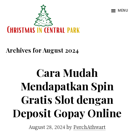
Skip
Skip
MENU
to
to
main
primary
content
sidebar
Christmas
Situs
In
tentang
Archives for August 2024
Central
Park
judi
slot
Cara Mudah
online
Mendapatkan Spin
terlengkap
Gratis Slot dengan
2021
Deposit Gopay Online
August 28, 2024
by
PerchAthwart