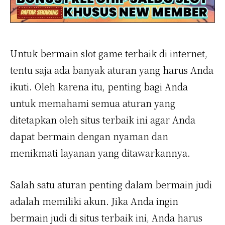
Untuk bermain slot game terbaik di internet,
tentu saja ada banyak aturan yang harus Anda
ikuti. Oleh karena itu, penting bagi Anda
untuk memahami semua aturan yang
ditetapkan oleh situs terbaik ini agar Anda
dapat bermain dengan nyaman dan
menikmati layanan yang ditawarkannya.
Salah satu aturan penting dalam bermain judi
adalah memiliki akun. Jika Anda ingin
bermain judi di situs terbaik ini, Anda harus