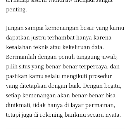
penting.
Jangan sampai kemenangan besar yang kamu
dapatkan justru terhambat hanya karena
kesalahan teknis atau kekeliruan data.
Bermainlah dengan penuh tanggung jawab,
pilih situs yang benar-benar terpercaya, dan
pastikan kamu selalu mengikuti prosedur
yang ditetapkan dengan baik. Dengan begitu,
setiap kemenangan akan benar-benar bisa
dinikmati, tidak hanya di layar permainan,
tetapi juga di rekening bankmu secara nyata.