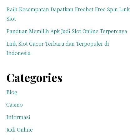
Raih Kesempatan Dapatkan Freebet Free Spin Link
Slot
Panduan Memilih Apk Judi Slot Online Terpercaya
Link Slot Gacor Terbaru dan Terpopuler di
Indonesia
Categories
Blog
Casino
Informasi
Judi Online