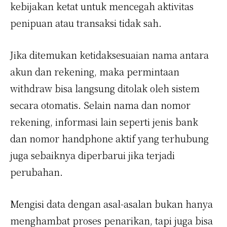
kebijakan ketat untuk mencegah aktivitas
penipuan atau transaksi tidak sah.
Jika ditemukan ketidaksesuaian nama antara
akun dan rekening, maka permintaan
withdraw bisa langsung ditolak oleh sistem
secara otomatis. Selain nama dan nomor
rekening, informasi lain seperti jenis bank
dan nomor handphone aktif yang terhubung
juga sebaiknya diperbarui jika terjadi
perubahan.
Mengisi data dengan asal-asalan bukan hanya
menghambat proses penarikan, tapi juga bisa