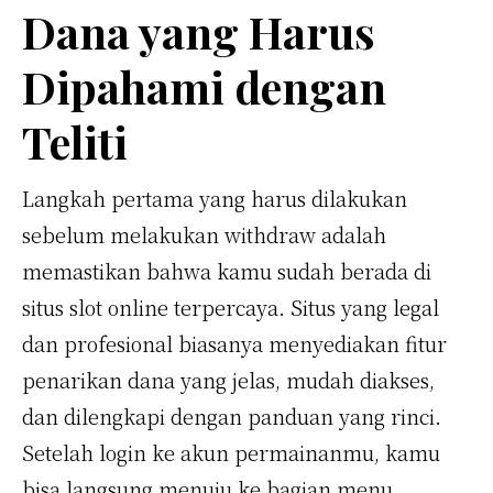
Dana yang Harus
Dipahami dengan
Teliti
Langkah pertama yang harus dilakukan
sebelum melakukan withdraw adalah
memastikan bahwa kamu sudah berada di
situs slot online terpercaya. Situs yang legal
dan profesional biasanya menyediakan fitur
penarikan dana yang jelas, mudah diakses,
dan dilengkapi dengan panduan yang rinci.
Setelah login ke akun permainanmu, kamu
bisa langsung menuju ke bagian menu