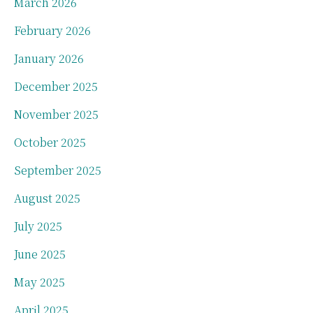
March 2026
February 2026
January 2026
December 2025
November 2025
October 2025
September 2025
August 2025
July 2025
June 2025
May 2025
April 2025