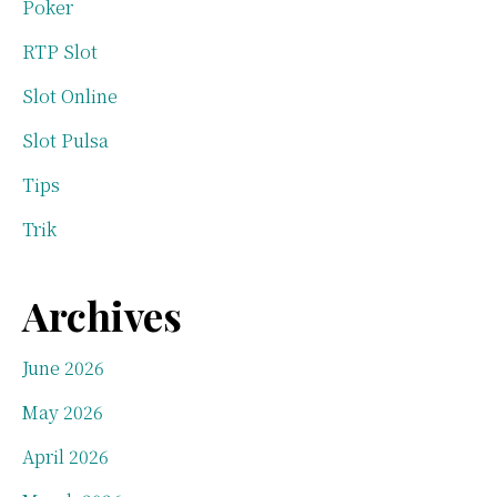
Poker
RTP Slot
Slot Online
Slot Pulsa
Tips
Trik
Archives
June 2026
May 2026
April 2026