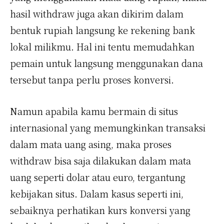
hasil withdraw juga akan dikirim dalam
bentuk rupiah langsung ke rekening bank
lokal milikmu. Hal ini tentu memudahkan
pemain untuk langsung menggunakan dana
tersebut tanpa perlu proses konversi.
Namun apabila kamu bermain di situs
internasional yang memungkinkan transaksi
dalam mata uang asing, maka proses
withdraw bisa saja dilakukan dalam mata
uang seperti dolar atau euro, tergantung
kebijakan situs. Dalam kasus seperti ini,
sebaiknya perhatikan kurs konversi yang