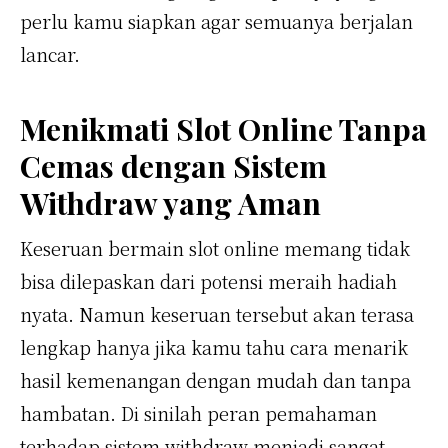
perlu kamu siapkan agar semuanya berjalan
lancar.
Menikmati Slot Online Tanpa
Cemas dengan Sistem
Withdraw yang Aman
Keseruan bermain slot online memang tidak
bisa dilepaskan dari potensi meraih hadiah
nyata. Namun keseruan tersebut akan terasa
lengkap hanya jika kamu tahu cara menarik
hasil kemenangan dengan mudah dan tanpa
hambatan. Di sinilah peran pemahaman
terhadap sistem withdraw menjadi sangat