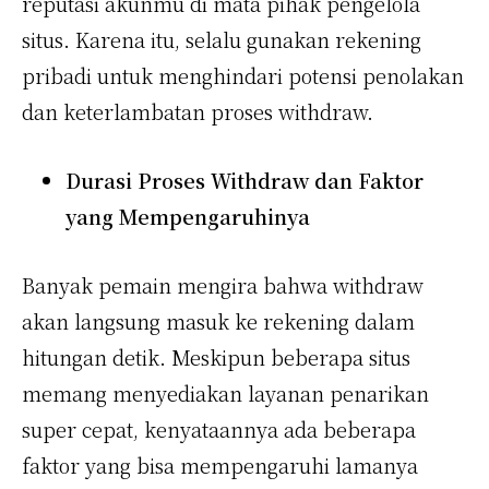
reputasi akunmu di mata pihak pengelola
situs. Karena itu, selalu gunakan rekening
pribadi untuk menghindari potensi penolakan
dan keterlambatan proses withdraw.
Durasi Proses Withdraw dan Faktor
yang Mempengaruhinya
Banyak pemain mengira bahwa withdraw
akan langsung masuk ke rekening dalam
hitungan detik. Meskipun beberapa situs
memang menyediakan layanan penarikan
super cepat, kenyataannya ada beberapa
faktor yang bisa mempengaruhi lamanya