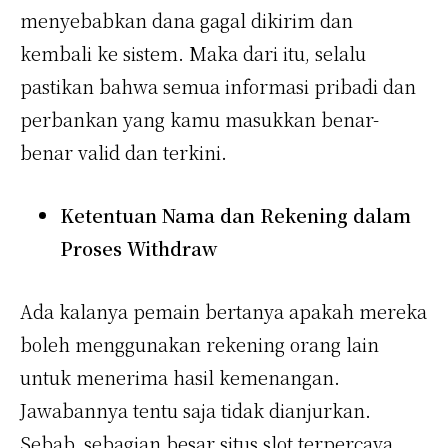
menyebabkan dana gagal dikirim dan
kembali ke sistem. Maka dari itu, selalu
pastikan bahwa semua informasi pribadi dan
perbankan yang kamu masukkan benar-
benar valid dan terkini.
Ketentuan Nama dan Rekening dalam
Proses Withdraw
Ada kalanya pemain bertanya apakah mereka
boleh menggunakan rekening orang lain
untuk menerima hasil kemenangan.
Jawabannya tentu saja tidak dianjurkan.
Sebab, sebagian besar situs slot terpercaya