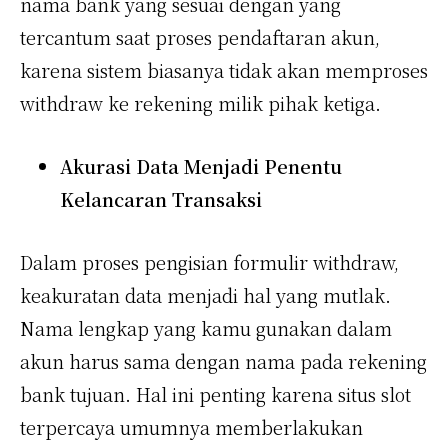
nama bank yang sesuai dengan yang
tercantum saat proses pendaftaran akun,
karena sistem biasanya tidak akan memproses
withdraw ke rekening milik pihak ketiga.
Akurasi Data Menjadi Penentu
Kelancaran Transaksi
Dalam proses pengisian formulir withdraw,
keakuratan data menjadi hal yang mutlak.
Nama lengkap yang kamu gunakan dalam
akun harus sama dengan nama pada rekening
bank tujuan. Hal ini penting karena situs slot
terpercaya umumnya memberlakukan