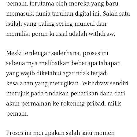
pemain, terutama oleh mereka yang baru
memasuki dunia taruhan digital ini. Salah satu
istilah yang paling sering muncul dan
memiliki peran krusial adalah withdraw.
Meski terdengar sederhana, proses ini
sebenarnya melibatkan beberapa tahapan
yang wajib diketahui agar tidak terjadi
kesalahan yang merugikan. Withdraw sendiri
merujuk pada tindakan penarikan dana dari
akun permainan ke rekening pribadi milik
pemain.
Proses ini merupakan salah satu momen