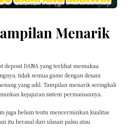
Tampilan Menarik
t deposit DANA yang terlihat memukau
yangnya, tidak semua game dengan desain
ang yang adil. Tampilan menarik seringkali
rminkan kejujuran sistem permainannya.
form juga belum tentu mencerminkan kualitas
n itu berasal dari ulasan palsu atau