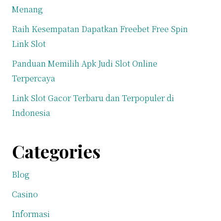
Menang
Raih Kesempatan Dapatkan Freebet Free Spin
Link Slot
Panduan Memilih Apk Judi Slot Online
Terpercaya
Link Slot Gacor Terbaru dan Terpopuler di
Indonesia
Categories
Blog
Casino
Informasi