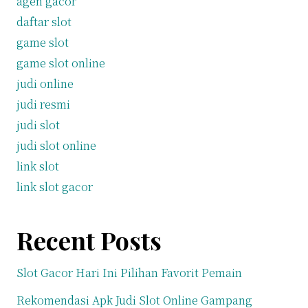
agen gacor
daftar slot
game slot
game slot online
judi online
judi resmi
judi slot
judi slot online
link slot
link slot gacor
Recent Posts
Slot Gacor Hari Ini Pilihan Favorit Pemain
Rekomendasi Apk Judi Slot Online Gampang