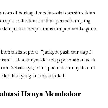
ukan di berbagai media sosial dan situs iklan.
representasikan kualitas permainan yang
giurkan justru menjerumuskan pemain ke game
ombastis seperti “jackpot pasti cair tiap 5
ran”. Realitanya, slot tetap permainan acak
. Sebaiknya, fokus pada ulasan nyata dari
erlebihan yang tak masuk akal.
valuasi Hanya Membakar