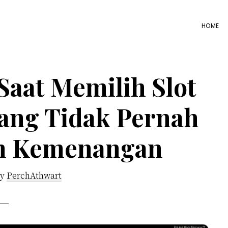
HOME
Saat Memilih Slot
ang Tidak Pernah
n Kemenangan
y
PerchAthwart