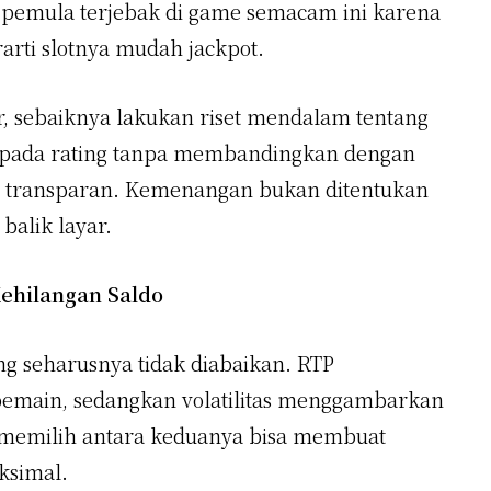
 pemula terjebak di game semacam ini karena
arti slotnya mudah jackpot.
, sebaiknya lakukan riset mendalam tentang
a pada rating tanpa membandingkan dengan
an transparan. Kemenangan bukan ditentukan
 balik layar.
Kehilangan Saldo
ang seharusnya tidak diabaikan. RTP
emain, sedangkan volatilitas menggambarkan
 memilih antara keduanya bisa membuat
ksimal.