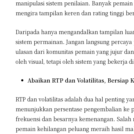
manipulasi sistem penilaian. Banyak pemain
mengira tampilan keren dan rating tinggi ber
Daripada hanya mengandalkan tampilan luar
sistem permainan. Jangan langsung percay
ulasan dari komunitas pemain yang jujur d
oleh visual, tetapi oleh sistem yang bekerja di
Abaikan RTP dan Volatilitas, Bersiap 
RTP dan volatilitas adalah dua hal penting y
menunjukkan persentase pengembalian ke p
frekuensi dan besarnya kemenangan. Salah
pemain kehilangan peluang meraih hasil ma