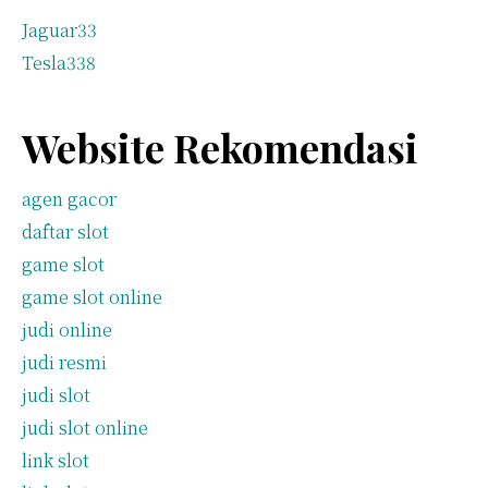
Jaguar33
Tesla338
Website Rekomendasi
agen gacor
daftar slot
game slot
game slot online
judi online
judi resmi
judi slot
judi slot online
link slot