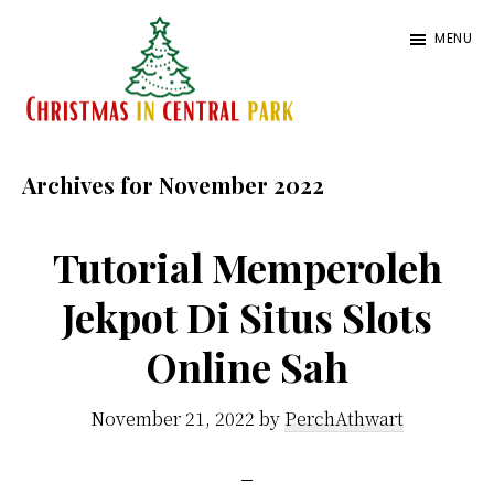
Skip
Skip
MENU
to
to
main
primary
content
sidebar
Christmas
Situs
In
tentang
Archives for November 2022
Central
Park
judi
slot
Tutorial Memperoleh
online
Jekpot Di Situs Slots
terlengkap
Online Sah
2021
November 21, 2022
by
PerchAthwart