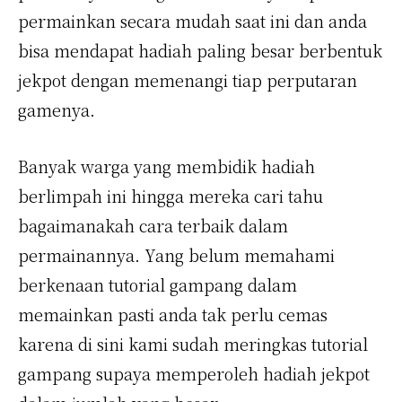
permainkan secara mudah saat ini dan anda
bisa mendapat hadiah paling besar berbentuk
jekpot dengan memenangi tiap perputaran
gamenya.
Banyak warga yang membidik hadiah
berlimpah ini hingga mereka cari tahu
bagaimanakah cara terbaik dalam
permainannya. Yang belum memahami
berkenaan tutorial gampang dalam
memainkan pasti anda tak perlu cemas
karena di sini kami sudah meringkas tutorial
gampang supaya memperoleh hadiah jekpot