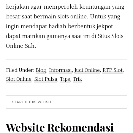
kerjakan agar memperoleh keuntungan yang
besar saat bermain slots online. Untuk yang
ingin mendapat hadiah berbentuk jekpot
dapat mainkan gamenya saat ini di Situs Slots
Online Sah.
Filed Under:
Blog
,
Informasi
,
Judi Online
,
RTP Slot
,
Slot Online
,
Slot Pulsa
,
Tips
,
Trik
Primary
Search
this
Sidebar
website
Website Rekomendasi