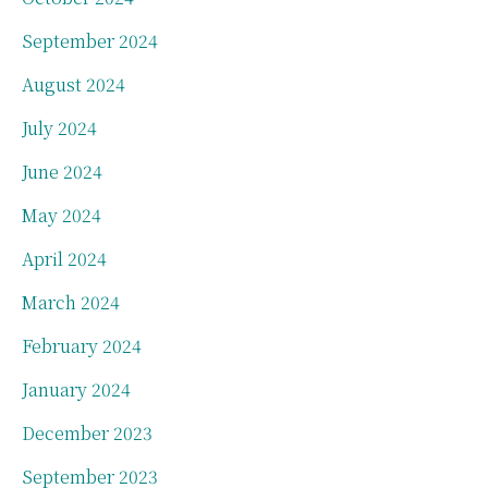
September 2024
August 2024
July 2024
June 2024
May 2024
April 2024
March 2024
February 2024
January 2024
December 2023
September 2023