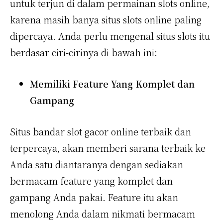
untuk terjun di dalam permainan slots online,
karena masih banya situs slots online paling
dipercaya. Anda perlu mengenal situs slots itu
berdasar ciri-cirinya di bawah ini:
Memiliki Feature Yang Komplet dan
Gampang
Situs bandar slot gacor online terbaik dan
terpercaya, akan memberi sarana terbaik ke
Anda satu diantaranya dengan sediakan
bermacam feature yang komplet dan
gampang Anda pakai. Feature itu akan
menolong Anda dalam nikmati bermacam