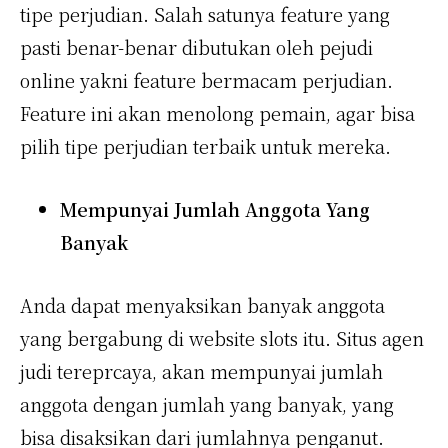
tipe perjudian. Salah satunya feature yang
pasti benar-benar dibutukan oleh pejudi
online yakni feature bermacam perjudian.
Feature ini akan menolong pemain, agar bisa
pilih tipe perjudian terbaik untuk mereka.
Mempunyai Jumlah Anggota Yang
Banyak
Anda dapat menyaksikan banyak anggota
yang bergabung di website slots itu. Situs agen
judi tereprcaya, akan mempunyai jumlah
anggota dengan jumlah yang banyak, yang
bisa disaksikan dari jumlahnya penganut.