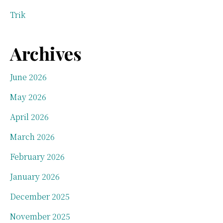
Trik
Archives
June 2026
May 2026
April 2026
March 2026
February 2026
January 2026
December 2025
November 2025