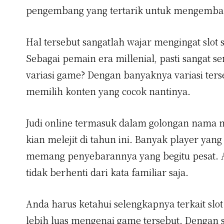
pengembang yang tertarik untuk mengemba
Hal tersebut sangatlah wajar mengingat slot s
Sebagai pemain era millenial, pasti sangat s
variasi game? Dengan banyaknya variasi ters
memilih konten yang cocok nantinya.
Judi online termasuk dalam golongan nama na
kian melejit di tahun ini. Banyak player yan
memang penyebarannya yang begitu pesat. A
tidak berhenti dari kata familiar saja.
Anda harus ketahui selengkapnya terkait sl
lebih luas mengenai game tersebut. Dengan