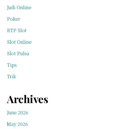
Judi Online
Poker
RTP Slot
Slot Online
Slot Pulsa
Tips
Trik
Archives
June 2026
May 2026