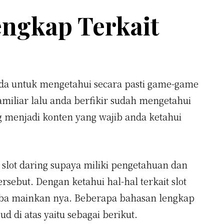
engkap Terkait
anda untuk mengetahui secara pasti game-game
miliar lalu anda berfikir sudah mengetahui
ing menjadi konten yang wajib anda ketahui
 slot daring supaya miliki pengetahuan dan
sebut. Dengan ketahui hal-hal terkait slot
oba mainkan nya. Beberapa bahasan lengkap
d di atas yaitu sebagai berikut.