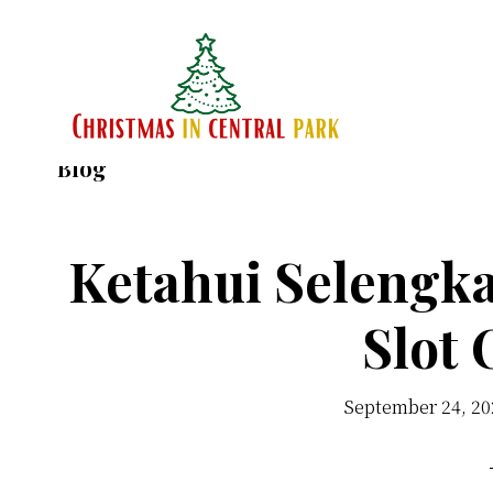
Skip
Skip
to
to
main
primary
content
sidebar
Christmas
Situs
Blog
In
tentang
Central
Park
judi
Ketahui Selengka
slot
online
Slot 
terlengkap
2021
September 24, 20