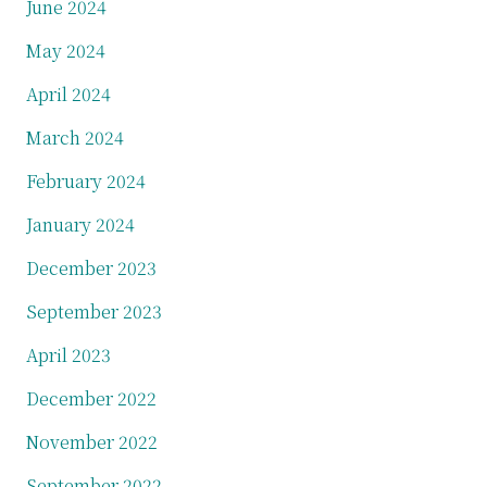
June 2024
May 2024
April 2024
March 2024
February 2024
January 2024
December 2023
September 2023
April 2023
December 2022
November 2022
September 2022