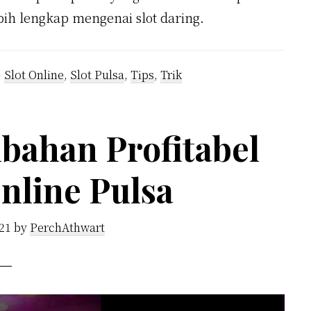
ebih lengkap mengenai slot daring.
,
Slot Online
,
Slot Pulsa
,
Tips
,
Trik
ahan Profitabel
Online Pulsa
21
by
PerchAthwart