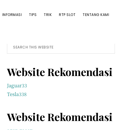
INFORMASI
TIPS
TRIK
RTP SLOT
TENTANG KAMI
Primary
Search
this
Sidebar
website
Website Rekomendasi
Jaguar33
Tesla338
Website Rekomendasi