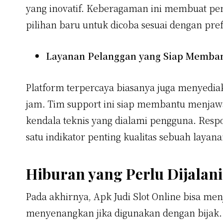
yang inovatif.
Keberagaman ini membuat peng
pilihan baru untuk dicoba sesuai dengan pr
Layanan Pelanggan yang Siap Memba
Platform terpercaya biasanya juga menyedia
jam. Tim support ini siap membantu menja
kendala teknis yang dialami pengguna. Respo
satu indikator penting kualitas sebuah layan
Hiburan yang Perlu Dijalan
Pada akhirnya, Apk Judi Slot Online bisa men
menyenangkan jika digunakan dengan bijak.