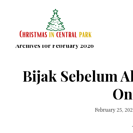
Skip
Skip
to
to
main
primary
content
sidebar
Christmas
Situs
Archives for February 2026
In
tentang
Central
Park
judi
Bijak Sebelum Ak
slot
online
On
terlengkap
2021
February 25, 202