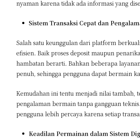
nyaman karena tidak ada informasi yang di
Sistem Transaksi Cepat dan Pengala
Salah satu keunggulan dari platform berkuali
efisien. Baik proses deposit maupun penarik
hambatan berarti. Bahkan beberapa layanan
penuh, sehingga pengguna dapat bermain ka
Kemudahan ini tentu menjadi nilai tambah,
pengalaman bermain tanpa gangguan teknis.
pengguna lebih percaya karena setiap transa
Keadilan Permainan dalam Sistem Di