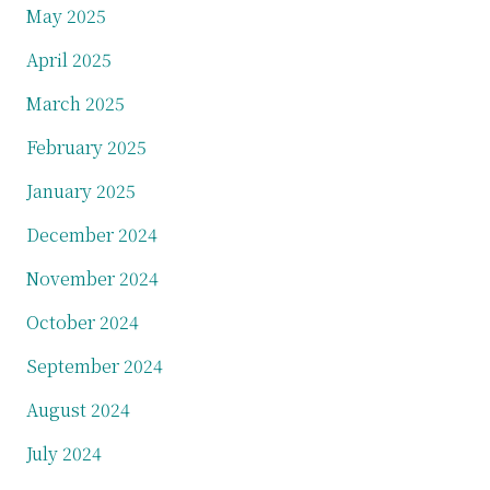
May 2025
April 2025
March 2025
February 2025
January 2025
December 2024
November 2024
October 2024
September 2024
August 2024
July 2024