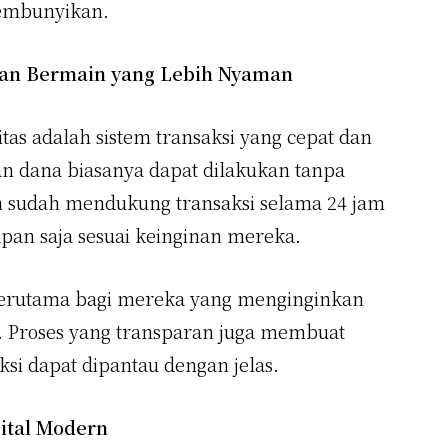
sembunyikan.
man Bermain yang Lebih Nyaman
tas adalah sistem transaksi yang cepat dan
an dana biasanya dapat dilakukan tanpa
 sudah mendukung transaksi selama 24 jam
pan saja sesuai keinginan mereka.
 terutama bagi mereka yang menginginkan
 Proses yang transparan juga membuat
ksi dapat dipantau dengan jelas.
gital Modern