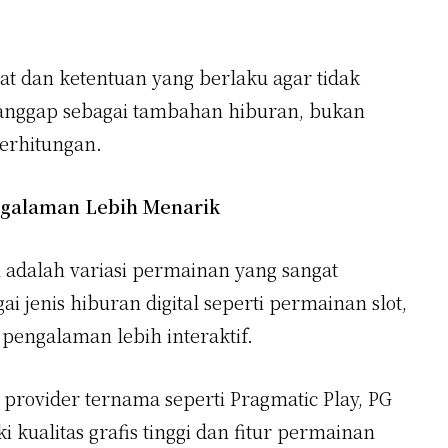
t dan ketentuan yang berlaku agar tidak
ianggap sebagai tambahan hiburan, bukan
perhitungan.
galaman Lebih Menarik
ni adalah variasi permainan yang sangat
jenis hiburan digital seperti permainan slot,
 pengalaman lebih interaktif.
rovider ternama seperti Pragmatic Play, PG
 kualitas grafis tinggi dan fitur permainan