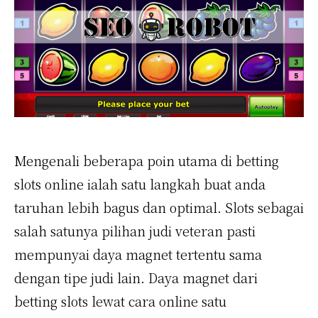
Mengenali beberapa poin utama di betting
slots online ialah satu langkah buat anda
taruhan lebih bagus dan optimal. Slots sebagai
salah satunya pilihan judi veteran pasti
mempunyai daya magnet tertentu sama
dengan tipe judi lain. Daya magnet dari
betting slots lewat cara online satu