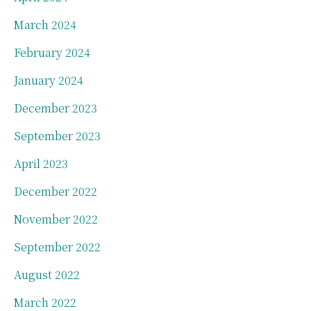
March 2024
February 2024
January 2024
December 2023
September 2023
April 2023
December 2022
November 2022
September 2022
August 2022
March 2022