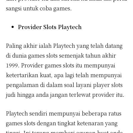
sangsi untuk coba games.
Provider Slots Playtech
Paling akhir ialah Playtech yang telah datang
di dunia games slots semenjak tahun akhir
1999. Provider games slots itu mempunyai
ketertarikan kuat, apa lagi telah mempunyai
pengalaman di dalam soal layani player slots
judi hingga anda jangan terlewat provider itu.
Playtech sendiri mempunyai beberapa ratus
games slots dengan tingkat ketenaran yang
tinggi. Ini terang memberi agunan buat anda