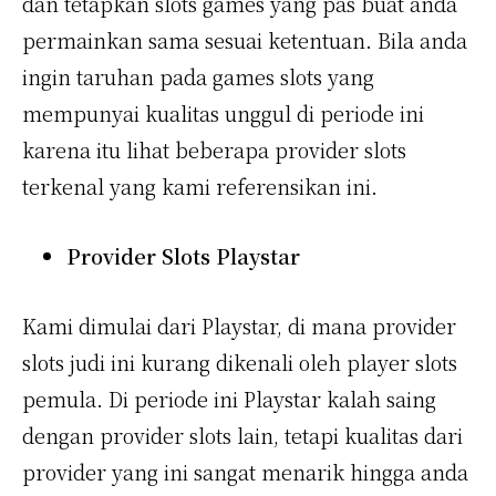
dan tetapkan slots games yang pas buat anda
permainkan sama sesuai ketentuan. Bila anda
ingin taruhan pada games slots yang
mempunyai kualitas unggul di periode ini
karena itu lihat beberapa provider slots
terkenal yang kami referensikan ini.
Provider Slots Playstar
Kami dimulai dari Playstar, di mana provider
slots judi ini kurang dikenali oleh player slots
pemula. Di periode ini Playstar kalah saing
dengan provider slots lain, tetapi kualitas dari
provider yang ini sangat menarik hingga anda