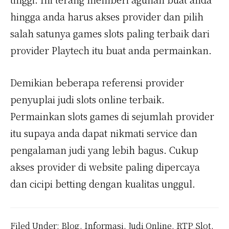
hingga anda harus akses provider dan pilih
salah satunya games slots paling terbaik dari
provider Playtech itu buat anda permainkan.
Demikian beberapa referensi provider
penyuplai judi slots online terbaik.
Permainkan slots games di sejumlah provider
itu supaya anda dapat nikmati service dan
pengalaman judi yang lebih bagus. Cukup
akses provider di website paling dipercaya
dan cicipi betting dengan kualitas unggul.
Filed Under:
Blog
,
Informasi
,
Judi Online
,
RTP Slot
,