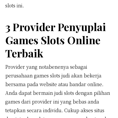
slots ini.
3 Provider Penyuplai
Games Slots Online
Terbaik
Provider yang notabenenya sebagai
perusahaan games slots judi akan bekerja
bersama pada website atau bandar online.
Anda dapat bermain judi slots dengan pilihan
games dari provider ini yang bebas anda
tetapkan secara individu. Cukup akses situs