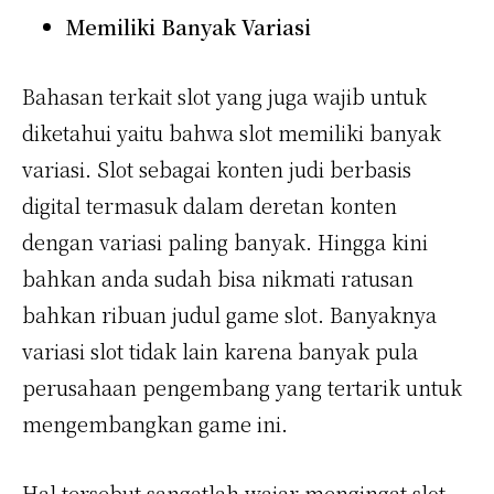
Memiliki Banyak Variasi
Bahasan terkait slot yang juga wajib untuk
diketahui yaitu bahwa slot memiliki banyak
variasi. Slot sebagai konten judi berbasis
digital termasuk dalam deretan konten
dengan variasi paling banyak. Hingga kini
bahkan anda sudah bisa nikmati ratusan
bahkan ribuan judul game slot. Banyaknya
variasi slot tidak lain karena banyak pula
perusahaan pengembang yang tertarik untuk
mengembangkan game ini.
Hal tersebut sangatlah wajar mengingat slot