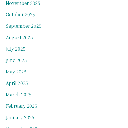
November 2025
October 2025
September 2025
August 2025
July 2025
June 2025
May 2025
April 2025
March 2025
February 2025
January 2025