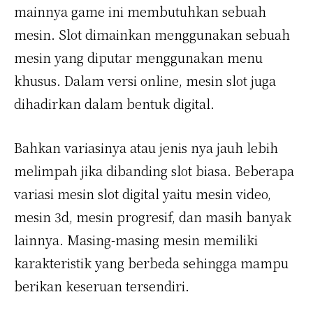
mainnya game ini membutuhkan sebuah
mesin. Slot dimainkan menggunakan sebuah
mesin yang diputar menggunakan menu
khusus. Dalam versi online, mesin slot juga
dihadirkan dalam bentuk digital.
Bahkan variasinya atau jenis nya jauh lebih
melimpah jika dibanding slot biasa. Beberapa
variasi mesin slot digital yaitu mesin video,
mesin 3d, mesin progresif, dan masih banyak
lainnya. Masing-masing mesin memiliki
karakteristik yang berbeda sehingga mampu
berikan keseruan tersendiri.