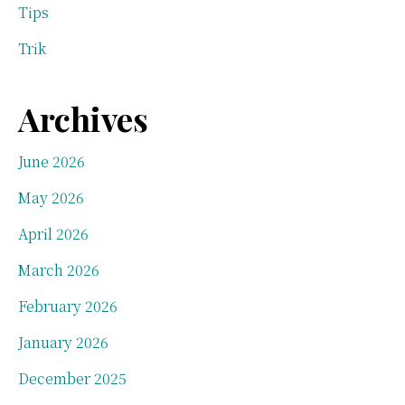
Tips
Trik
Archives
June 2026
May 2026
April 2026
March 2026
February 2026
January 2026
December 2025