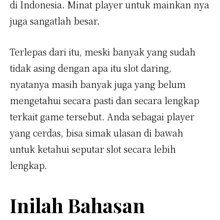
di Indonesia. Minat player untuk mainkan nya
juga sangatlah besar.
Terlepas dari itu, meski banyak yang sudah
tidak asing dengan apa itu slot daring,
nyatanya masih banyak juga yang belum
mengetahui secara pasti dan secara lengkap
terkait game tersebut. Anda sebagai player
yang cerdas, bisa simak ulasan di bawah
untuk ketahui seputar slot secara lebih
lengkap.
Inilah Bahasan