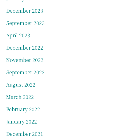
December 2023
September 2023
April 2023
December 2022
November 2022
September 2022
August 2022
March 2022
February 2022
January 2022
December 2021