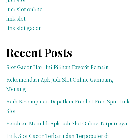
judi slot online
link slot
link slot gacor
Recent Posts
Slot Gacor Hari Ini Pilihan Favorit Pemain
Rekomendasi Apk Judi Slot Online Gampang
Menang
Raih Kesempatan Dapatkan Freebet Free Spin Link
Slot
Panduan Memilih Apk Judi Slot Online Terpercaya
Link Slot Gacor Terbaru dan Terpopuler di