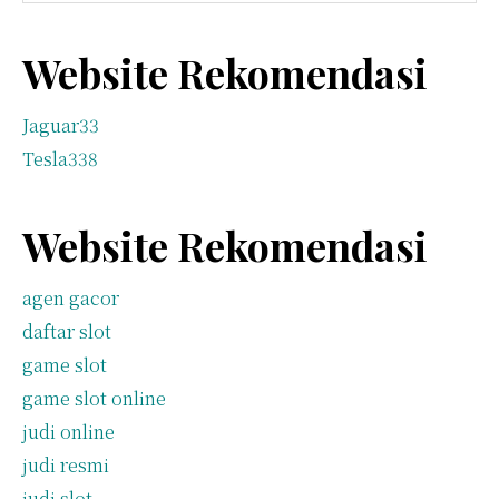
this
Sidebar
website
Website Rekomendasi
Jaguar33
Tesla338
Website Rekomendasi
agen gacor
daftar slot
game slot
game slot online
judi online
judi resmi
judi slot