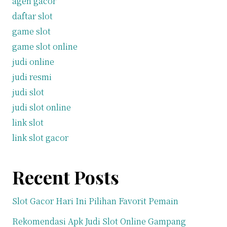
agen gacor
daftar slot
game slot
game slot online
judi online
judi resmi
judi slot
judi slot online
link slot
link slot gacor
Recent Posts
Slot Gacor Hari Ini Pilihan Favorit Pemain
Rekomendasi Apk Judi Slot Online Gampang