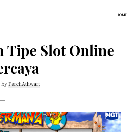
HOME
 Tipe Slot Online
ercaya
1
by
PerchAthwart