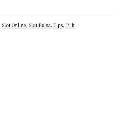
,
Slot Online
,
Slot Pulsa
,
Tips
,
Trik