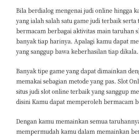
Bila berdialog mengenai judi online hingga 
yang ialah salah satu game judi terbaik ser
bermacam berbagai aktivitas main taruhan 
banyak tiap harinya. Apalagi kamu dapat m
yang sanggup bawa keberhasilan tiap dikala.
Banyak tipe game yang dapat dimainkan den
memakai sebagian metode yang pas. Slot Onl
situs judi slot online terbaik yang sanggup 
disini Kamu dapat memperoleh bermacam ber
Dengan kamu memainkan semua taruhannya 
mempermudah kamu dalam memainkan berma