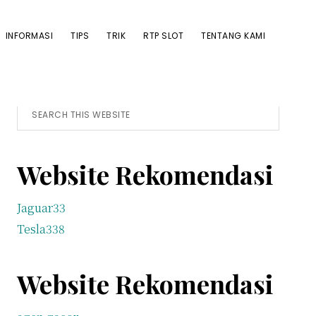
INFORMASI
TIPS
TRIK
RTP SLOT
TENTANG KAMI
Primary
Search
this
Sidebar
website
Website Rekomendasi
Jaguar33
Tesla338
Website Rekomendasi