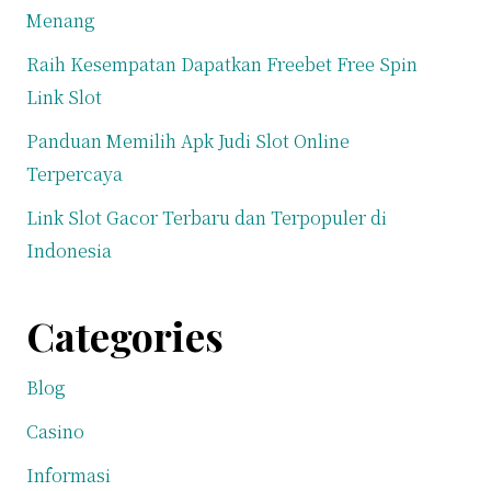
Menang
Raih Kesempatan Dapatkan Freebet Free Spin
Link Slot
Panduan Memilih Apk Judi Slot Online
Terpercaya
Link Slot Gacor Terbaru dan Terpopuler di
Indonesia
Categories
Blog
Casino
Informasi