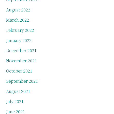
August 2022
March 2022
February 2022
January 2022
December 2021
November 2021
October 2021
September 2021
August 2021
July 2021
June 2021