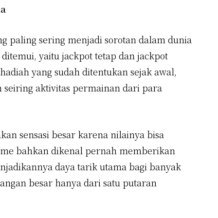
ma
ang paling sering menjadi sorotan dalam dunia
ditemui, yaitu jackpot tetap dan jackpot
hadiah yang sudah ditentukan sejak awal,
seiring aktivitas permainan dari para
akan sensasi besar karena nilainya bisa
 game bahkan dikenal pernah memberikan
menjadikannya daya tarik utama bagi banyak
gan besar hanya dari satu putaran