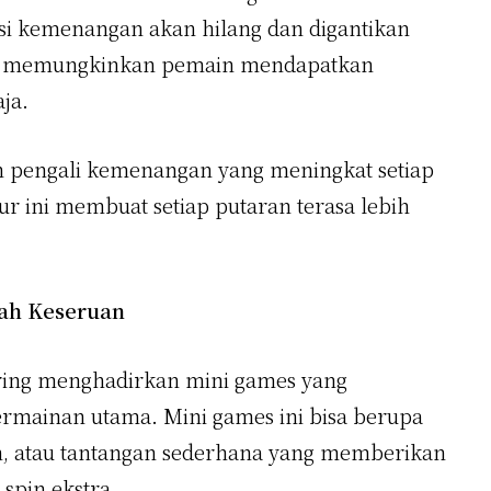
si kemenangan akan hilang dan digantikan
l ini memungkinkan pemain mendapatkan
aja.
engali kemenangan yang meningkat setiap
ur ini membuat setiap putaran terasa lebih
bah Keseruan
sering menghadirkan mini games yang
mainan utama. Mini games ini bisa berupa
h, atau tantangan sederhana yang memberikan
 spin ekstra.