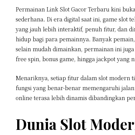
Permainan Link Slot Gacor Terbaru kini buka
sederhana. Di era digital saat ini, game slo
yang jauh lebih interaktif, penuh fitur, dan
hidup bagi para pemainnya. Banyak pemain, 
selain mudah dimainkan, permainan ini juga
free spin, bonus game, hingga jackpot yang n
Menariknya, setiap fitur dalam slot modern t
fungsi yang benar-benar memengaruhi jalan
online terasa lebih dinamis dibandingkan pe
Dunia Slot Mode