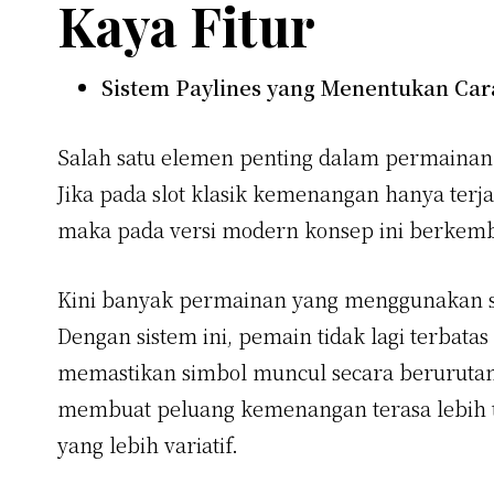
Kaya Fitur
Sistem Paylines yang Menentukan Ca
Salah satu elemen penting dalam permainan s
Jika pada slot klasik kemenangan hanya terjad
maka pada versi modern konsep ini berkemba
Kini banyak permainan yang menggunakan si
Dengan sistem ini, pemain tidak lagi terbatas
memastikan simbol muncul secara berurutan 
membuat peluang kemenangan terasa lebih
yang lebih variatif.