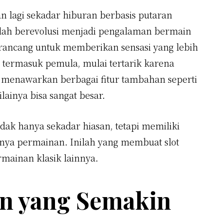
n lagi sekadar hiburan berbasis putaran
t telah berevolusi menjadi pengalaman bermain
 dirancang untuk memberikan sensasi yang lebih
termasuk pemula, mulai tertarik karena
 menawarkan berbagai fitur tambahan seperti
ilainya bisa sangat besar.
idak hanya sekadar hiasan, tetapi memiliki
nya permainan. Inilah yang membuat slot
rmainan klasik lainnya.
rn yang Semakin