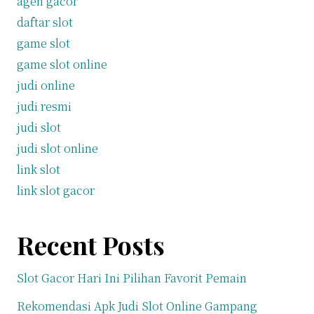
agen gacor
daftar slot
game slot
game slot online
judi online
judi resmi
judi slot
judi slot online
link slot
link slot gacor
Recent Posts
Slot Gacor Hari Ini Pilihan Favorit Pemain
Rekomendasi Apk Judi Slot Online Gampang