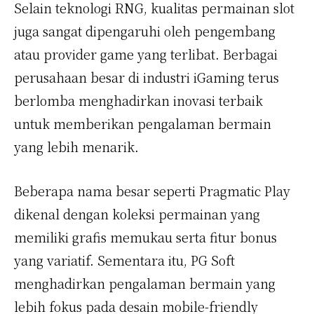
Selain teknologi RNG, kualitas permainan slot
juga sangat dipengaruhi oleh pengembang
atau provider game yang terlibat. Berbagai
perusahaan besar di industri iGaming terus
berlomba menghadirkan inovasi terbaik
untuk memberikan pengalaman bermain
yang lebih menarik.
Beberapa nama besar seperti Pragmatic Play
dikenal dengan koleksi permainan yang
memiliki grafis memukau serta fitur bonus
yang variatif. Sementara itu, PG Soft
menghadirkan pengalaman bermain yang
lebih fokus pada desain mobile-friendly