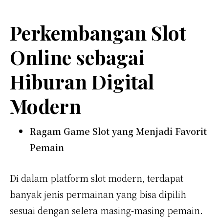
Perkembangan Slot
Online sebagai
Hiburan Digital
Modern
Ragam Game Slot yang Menjadi Favorit
Pemain
Di dalam platform slot modern, terdapat
banyak jenis permainan yang bisa dipilih
sesuai dengan selera masing-masing pemain.