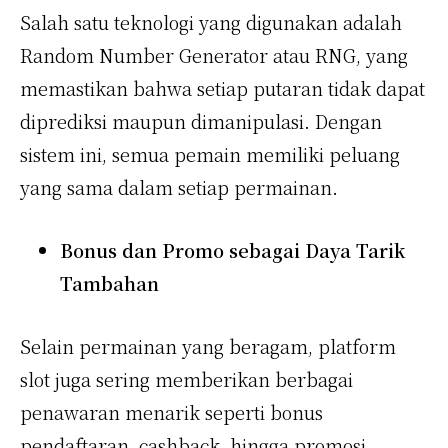
Salah satu teknologi yang digunakan adalah
Random Number Generator atau RNG, yang
memastikan bahwa setiap putaran tidak dapat
diprediksi maupun dimanipulasi. Dengan
sistem ini, semua pemain memiliki peluang
yang sama dalam setiap permainan.
Bonus dan Promo sebagai Daya Tarik
Tambahan
Selain permainan yang beragam, platform
slot juga sering memberikan berbagai
penawaran menarik seperti bonus
pendaftaran, cashback, hingga promosi