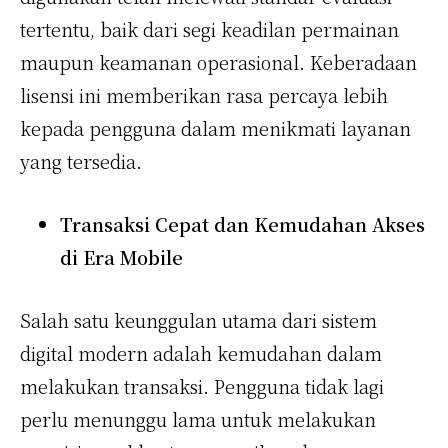
tertentu, baik dari segi keadilan permainan
maupun keamanan operasional. Keberadaan
lisensi ini memberikan rasa percaya lebih
kepada pengguna dalam menikmati layanan
yang tersedia.
Transaksi Cepat dan Kemudahan Akses
di Era Mobile
Salah satu keunggulan utama dari sistem
digital modern adalah kemudahan dalam
melakukan transaksi. Pengguna tidak lagi
perlu menunggu lama untuk melakukan