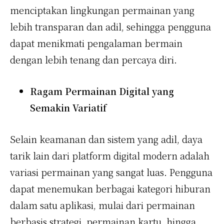
menciptakan lingkungan permainan yang
lebih transparan dan adil, sehingga pengguna
dapat menikmati pengalaman bermain
dengan lebih tenang dan percaya diri.
Ragam Permainan Digital yang
Semakin Variatif
Selain keamanan dan sistem yang adil, daya
tarik lain dari platform digital modern adalah
variasi permainan yang sangat luas. Pengguna
dapat menemukan berbagai kategori hiburan
dalam satu aplikasi, mulai dari permainan
berbasis strategi, permainan kartu, hingga