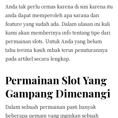
Anda tak perlu cemas karena di sini karena itu
anda dapat memperoleh apa sarana dan
feature yang sudah ada. Dalam ulasan ini kali
kami akan memberinya info tentang tipe dari
permainan slots. Untuk Anda yang belum
tahu terima kasih mbak terus penuturannya
pada artikel secara lengkap.
Permainan Slot Yang
Gampang Dimenangi
Dalam sebuah permainan pasti banyak
beberapa pemain yang inginkan sebuah