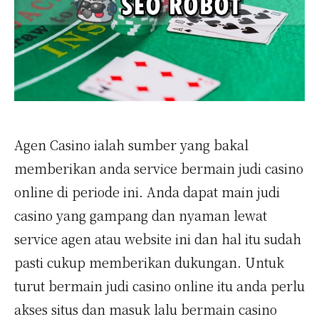
Agen Casino ialah sumber yang bakal
memberikan anda service bermain judi casino
online di periode ini. Anda dapat main judi
casino yang gampang dan nyaman lewat
service agen atau website ini dan hal itu sudah
pasti cukup memberikan dukungan. Untuk
turut bermain judi casino online itu anda perlu
akses situs dan masuk lalu bermain casino