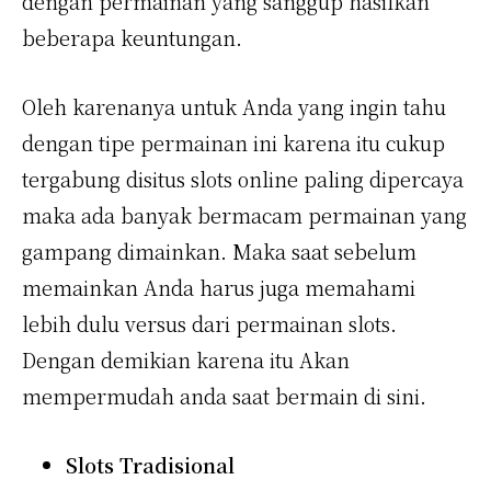
dengan permainan yang sanggup hasilkan
beberapa keuntungan.
Oleh karenanya untuk Anda yang ingin tahu
dengan tipe permainan ini karena itu cukup
tergabung disitus slots online paling dipercaya
maka ada banyak bermacam permainan yang
gampang dimainkan. Maka saat sebelum
memainkan Anda harus juga memahami
lebih dulu versus dari permainan slots.
Dengan demikian karena itu Akan
mempermudah anda saat bermain di sini.
Slots Tradisional