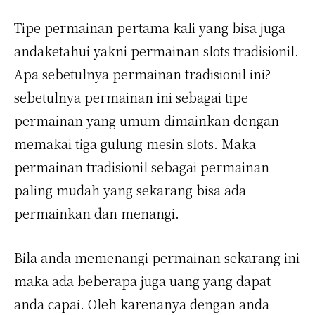
Tipe permainan pertama kali yang bisa juga
andaketahui yakni permainan slots tradisionil.
Apa sebetulnya permainan tradisionil ini?
sebetulnya permainan ini sebagai tipe
permainan yang umum dimainkan dengan
memakai tiga gulung mesin slots. Maka
permainan tradisionil sebagai permainan
paling mudah yang sekarang bisa ada
permainkan dan menangi.
Bila anda memenangi permainan sekarang ini
maka ada beberapa juga uang yang dapat
anda capai. Oleh karenanya dengan anda