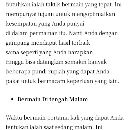
butuhkan ialah taktik bermain yang tepat. Ini
mempunyai tujuan untuk mengoptimalkan
kesempatan yang Anda punyai
di dalam permainan itu. Nanti Anda dengan
gampang mendapat hasil terbaik
sama seperti yang Anda harapkan.
Hingga bisa datangkan semakin banyak
beberapa pundi rupiah yang dapat Anda
pakai untuk bermacam keperluan yang lain.
Bermain Di tengah Malam
Waktu bermain pertama kali yang dapat Anda
tentukan ialah saat sedang malam. Ini