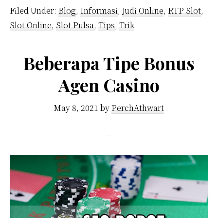
Filed Under:
Blog
,
Informasi
,
Judi Online
,
RTP Slot
,
Slot Online
,
Slot Pulsa
,
Tips
,
Trik
Beberapa Tipe Bonus
Agen Casino
May 8, 2021
by
PerchAthwart