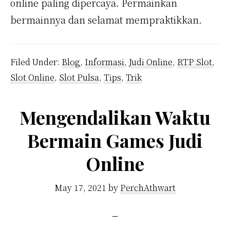
online paling dipercaya. Permainkan
bermainnya dan selamat mempraktikkan.
Filed Under:
Blog
,
Informasi
,
Judi Online
,
RTP Slot
,
Slot Online
,
Slot Pulsa
,
Tips
,
Trik
Mengendalikan Waktu
Bermain Games Judi
Online
May 17, 2021
by
PerchAthwart