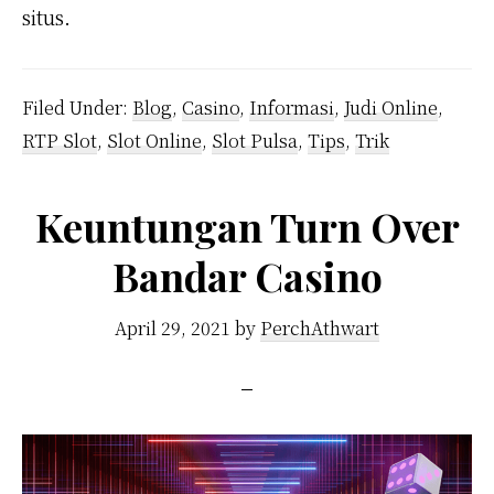
situs.
Filed Under:
Blog
,
Casino
,
Informasi
,
Judi Online
,
RTP Slot
,
Slot Online
,
Slot Pulsa
,
Tips
,
Trik
Keuntungan Turn Over
Bandar Casino
April 29, 2021
by
PerchAthwart