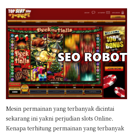
Mesin permainan yang terbanyak dicintai
sekarang ini yakni perjudian slots Online.
Kenapa terhitung permainan yang terbanyak