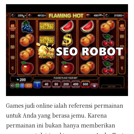
Games judi online ialah referensi permainan
untuk Anda yang berasa jemu. Karena
permainan ini bukan hanya memberikan