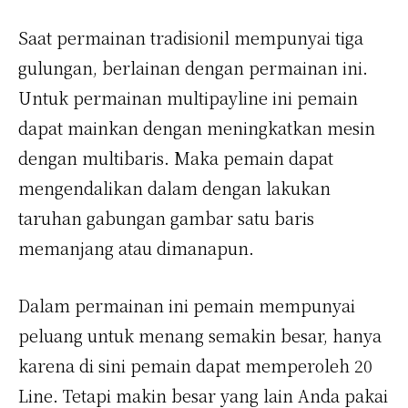
Saat permainan tradisionil mempunyai tiga
gulungan, berlainan dengan permainan ini.
Untuk permainan multipayline ini pemain
dapat mainkan dengan meningkatkan mesin
dengan multibaris. Maka pemain dapat
mengendalikan dalam dengan lakukan
taruhan gabungan gambar satu baris
memanjang atau dimanapun.
Dalam permainan ini pemain mempunyai
peluang untuk menang semakin besar, hanya
karena di sini pemain dapat memperoleh 20
Line. Tetapi makin besar yang lain Anda pakai