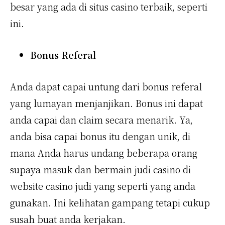
besar yang ada di situs casino terbaik, seperti
ini.
Bonus Referal
Anda dapat capai untung dari bonus referal
yang lumayan menjanjikan. Bonus ini dapat
anda capai dan claim secara menarik. Ya,
anda bisa capai bonus itu dengan unik, di
mana Anda harus undang beberapa orang
supaya masuk dan bermain judi casino di
website casino judi yang seperti yang anda
gunakan. Ini kelihatan gampang tetapi cukup
susah buat anda kerjakan.