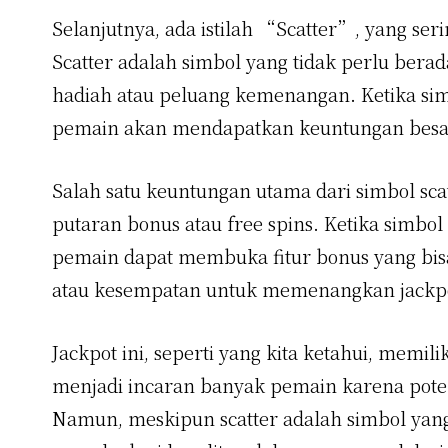
Selanjutnya, ada istilah “Scatter”, yang ser
Scatter adalah simbol yang tidak perlu ber
hadiah atau peluang kemenangan. Ketika si
pemain akan mendapatkan keuntungan besa
Salah satu keuntungan utama dari simbol s
putaran bonus atau free spins. Ketika simbol
pemain dapat membuka fitur bonus yang bisa 
atau kesempatan untuk memenangkan jackpot
Jackpot ini, seperti yang kita ketahui, memilik
menjadi incaran banyak pemain karena pote
Namun, meskipun scatter adalah simbol yang