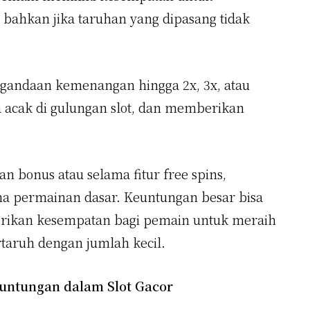
bahkan jika taruhan yang dipasang tidak
ggandaan kemenangan hingga 2x, 3x, atau
ra acak di gulungan slot, dan memberikan
n bonus atau selama fitur free spins,
ama permainan dasar. Keuntungan besar bisa
erikan kesempatan bagi pemain untuk meraih
taruh dengan jumlah kecil.
untungan dalam Slot Gacor