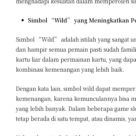
menghadapi kesulitan dalam memperoleh si
Simbol “Wild” yang Meningkatkan P
Simbol “Wild” adalah istilah yang sangat 
dan hampir semua pemain pasti sudah familia
kartu liar dalam permainan kartu, yang da
kombinasi kemenangan yang lebih baik.
Dengan kata lain, simbol wild dapat mempe
kemenangan, karena kemunculannya bisa 
yang lebih banyak. Dalam beberapa game slot, 
tetap berada di satu tempat, atau dinamis, y