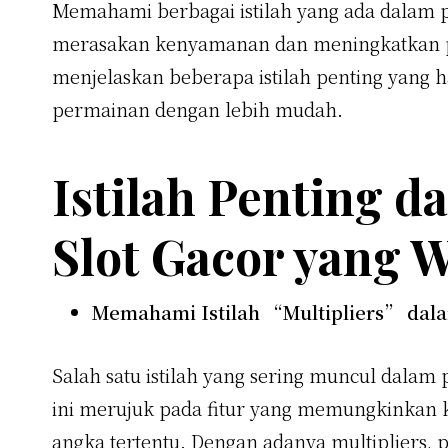
Memahami berbagai istilah yang ada dalam 
merasakan kenyamanan dan meningkatkan p
menjelaskan beberapa istilah penting yang 
permainan dengan lebih mudah.
Istilah Penting 
Slot Gacor yang W
Memahami Istilah “Multipliers” dala
Salah satu istilah yang sering muncul dalam 
ini merujuk pada fitur yang memungkinkan
angka tertentu. Dengan adanya multipliers,