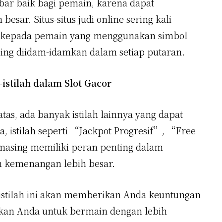
ar baik bagi pemain, karena dapat
. Situs-situs judi online sering kali
 kepada pemain yang menggunakan simbol
ling diidam-idamkan dalam setiap putaran.
stilah dalam Slot Gacor
 atas, ada banyak istilah lainnya yang dapat
, istilah seperti “Jackpot Progresif”, “Free
asing memiliki peran penting dalam
 kemenangan lebih besar.
p istilah ini akan memberikan Anda keuntungan
kan Anda untuk bermain dengan lebih