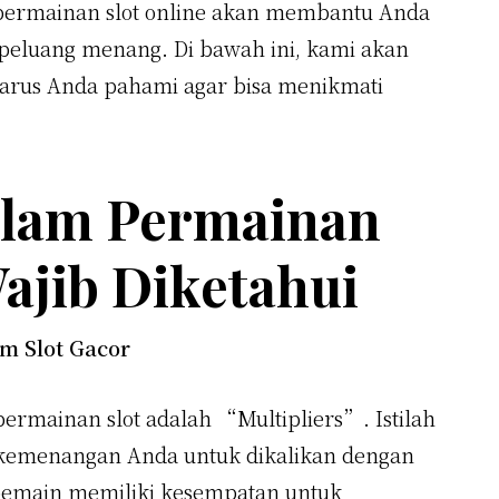
permainan slot online akan membantu Anda
eluang menang. Di bawah ini, kami akan
harus Anda pahami agar bisa menikmati
dalam Permainan
ajib Diketahui
m Slot Gacor
permainan slot adalah “Multipliers”. Istilah
 kemenangan Anda untuk dikalikan dengan
 pemain memiliki kesempatan untuk