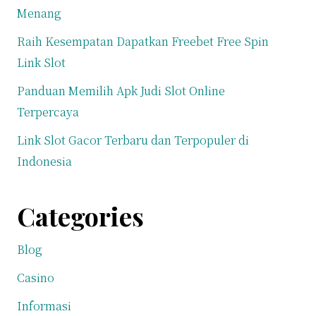
Menang
Raih Kesempatan Dapatkan Freebet Free Spin
Link Slot
Panduan Memilih Apk Judi Slot Online
Terpercaya
Link Slot Gacor Terbaru dan Terpopuler di
Indonesia
Categories
Blog
Casino
Informasi