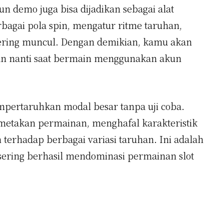
kun demo juga bisa dijadikan sebagai alat
bagai pola spin, mengatur ritme taruhan,
sering muncul. Dengan demikian, kamu akan
n nanti saat bermain menggunakan akun
mpertaruhkan modal besar tanpa uji coba.
takan permainan, menghafal karakteristik
erhadap berbagai variasi taruhan. Ini adalah
 sering berhasil mendominasi permainan slot