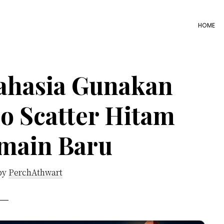
HOME
ahasia Gunakan
o Scatter Hitam
main Baru
by
PerchAthwart