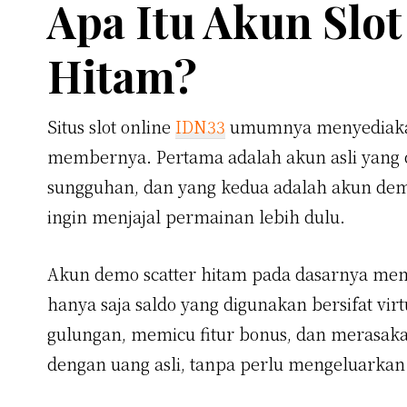
Apa Itu Akun Slo
Hitam?
Situs slot online
IDN33
umumnya menyediakan
membernya. Pertama adalah akun asli yang
sungguhan, dan yang kedua adalah akun dem
ingin menjajal permainan lebih dulu.
Akun demo scatter hitam pada dasarnya mem
hanya saja saldo yang digunakan bersifat vi
gulungan, memicu fitur bonus, dan merasaka
dengan uang asli, tanpa perlu mengeluarkan