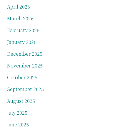
April 2026
March 2026
February 2026
January 2026
December 2025
November 2025
October 2025
September 2025
August 2025
July 2025
June 2025