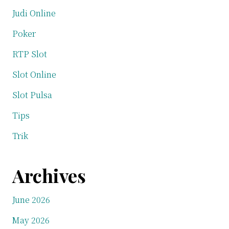
Judi Online
Poker
RTP Slot
Slot Online
Slot Pulsa
Tips
Trik
Archives
June 2026
May 2026