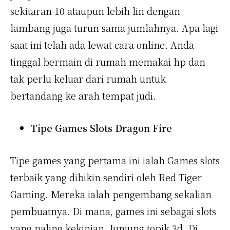
sekitaran 10 ataupun lebih lin dengan
lambang juga turun sama jumlahnya. Apa lagi
saat ini telah ada lewat cara online. Anda
tinggal bermain di rumah memakai hp dan
tak perlu keluar dari rumah untuk
bertandang ke arah tempat judi.
Tipe Games Slots Dragon Fire
Tipe games yang pertama ini ialah Games slots
terbaik yang dibikin sendiri oleh Red Tiger
Gaming. Mereka ialah pengembang sekalian
pembuatnya. Di mana, games ini sebagai slots
yang paling kekinian. Junjung topik 3d. Di