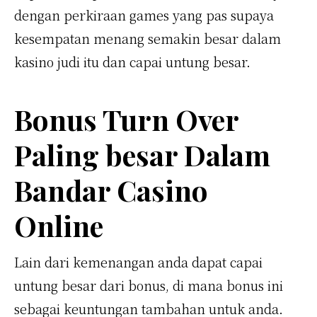
dengan perkiraan games yang pas supaya
kesempatan menang semakin besar dalam
kasino judi itu dan capai untung besar.
Bonus Turn Over
Paling besar Dalam
Bandar Casino
Online
Lain dari kemenangan anda dapat capai
untung besar dari bonus, di mana bonus ini
sebagai keuntungan tambahan untuk anda.