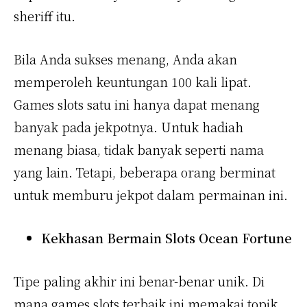
sheriff itu.
Bila Anda sukses menang, Anda akan
memperoleh keuntungan 100 kali lipat.
Games slots satu ini hanya dapat menang
banyak pada jekpotnya. Untuk hadiah
menang biasa, tidak banyak seperti nama
yang lain. Tetapi, beberapa orang berminat
untuk memburu jekpot dalam permainan ini.
Kekhasan Bermain Slots Ocean Fortune
Tipe paling akhir ini benar-benar unik. Di
mana games slots terbaik ini memakai topik