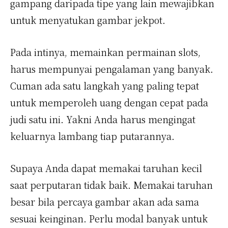
gampang daripada tipe yang lain mewajibkan
untuk menyatukan gambar jekpot.
Pada intinya, memainkan permainan slots,
harus mempunyai pengalaman yang banyak.
Cuman ada satu langkah yang paling tepat
untuk memperoleh uang dengan cepat pada
judi satu ini. Yakni Anda harus mengingat
keluarnya lambang tiap putarannya.
Supaya Anda dapat memakai taruhan kecil
saat perputaran tidak baik. Memakai taruhan
besar bila percaya gambar akan ada sama
sesuai keinginan. Perlu modal banyak untuk