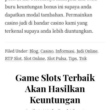
buru keuntungan bonus ini supaya anda
dapatkan modal tambahan. Permainkan
casino judi di bandar casino kami yang
terkenal supaya anda lebih diuntungkan.
Filed Under:
Blog
,
Casino
,
Informasi
,
Judi Online
,
RTP Slot
,
Slot Online
,
Slot Pulsa
,
Tips
,
Trik
Game Slots Terbaik
Akan Hasilkan
Keuntungan