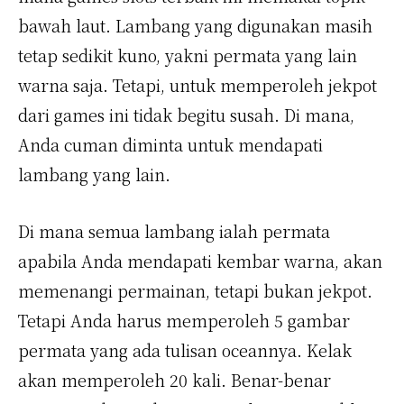
bawah laut. Lambang yang digunakan masih
tetap sedikit kuno, yakni permata yang lain
warna saja. Tetapi, untuk memperoleh jekpot
dari games ini tidak begitu susah. Di mana,
Anda cuman diminta untuk mendapati
lambang yang lain.
Di mana semua lambang ialah permata
apabila Anda mendapati kembar warna, akan
memenangi permainan, tetapi bukan jekpot.
Tetapi Anda harus memperoleh 5 gambar
permata yang ada tulisan oceannya. Kelak
akan memperoleh 20 kali. Benar-benar