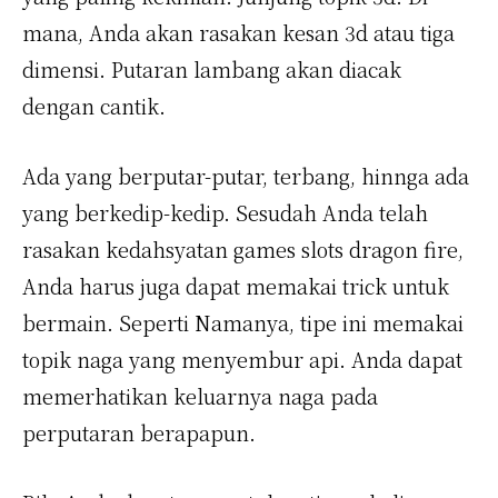
mana, Anda akan rasakan kesan 3d atau tiga
dimensi. Putaran lambang akan diacak
dengan cantik.
Ada yang berputar-putar, terbang, hinnga ada
yang berkedip-kedip. Sesudah Anda telah
rasakan kedahsyatan games slots dragon fire,
Anda harus juga dapat memakai trick untuk
bermain. Seperti Namanya, tipe ini memakai
topik naga yang menyembur api. Anda dapat
memerhatikan keluarnya naga pada
perputaran berapapun.