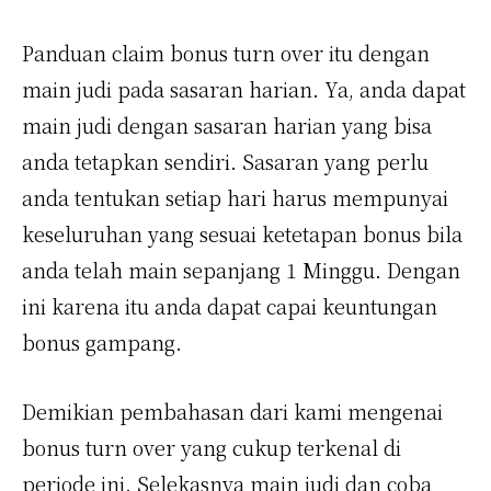
Panduan claim bonus turn over itu dengan
main judi pada sasaran harian. Ya, anda dapat
main judi dengan sasaran harian yang bisa
anda tetapkan sendiri. Sasaran yang perlu
anda tentukan setiap hari harus mempunyai
keseluruhan yang sesuai ketetapan bonus bila
anda telah main sepanjang 1 Minggu. Dengan
ini karena itu anda dapat capai keuntungan
bonus gampang.
Demikian pembahasan dari kami mengenai
bonus turn over yang cukup terkenal di
periode ini. Selekasnya main judi dan coba