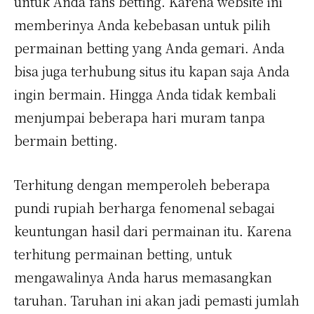
untuk Anda fans betting. Karena website ini
memberinya Anda kebebasan untuk pilih
permainan betting yang Anda gemari. Anda
bisa juga terhubung situs itu kapan saja Anda
ingin bermain. Hingga Anda tidak kembali
menjumpai beberapa hari muram tanpa
bermain betting.
Terhitung dengan memperoleh beberapa
pundi rupiah berharga fenomenal sebagai
keuntungan hasil dari permainan itu. Karena
terhitung permainan betting, untuk
mengawalinya Anda harus memasangkan
taruhan. Taruhan ini akan jadi pemasti jumlah