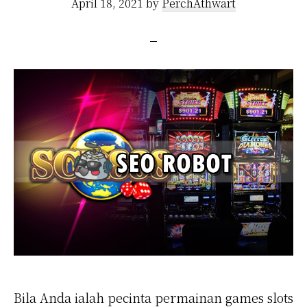
April 18, 2021
by
PerchAthwart
Bila Anda ialah pecinta permainan games slots