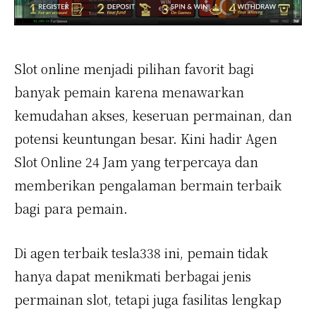
Slot online menjadi pilihan favorit bagi
banyak pemain karena menawarkan
kemudahan akses, keseruan permainan, dan
potensi keuntungan besar. Kini hadir Agen
Slot Online 24 Jam yang terpercaya dan
memberikan pengalaman bermain terbaik
bagi para pemain.
Di agen terbaik
tesla338
ini, pemain tidak
hanya dapat menikmati berbagai jenis
permainan slot, tetapi juga fasilitas lengkap