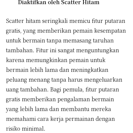
Diaktifkan oleh Scatter Hitam
Scatter hitam seringkali memicu fitur putaran
gratis, yang memberikan pemain kesempatan
untuk bermain tanpa memasang taruhan
tambahan. Fitur ini sangat menguntungkan
karena memungkinkan pemain untuk
bermain lebih lama dan meningkatkan
peluang menang tanpa harus mengeluarkan
uang tambahan. Bagi pemula, fitur putaran
gratis memberikan pengalaman bermain
yang lebih lama dan membantu mereka
memahami cara kerja permainan dengan
risiko minimal.