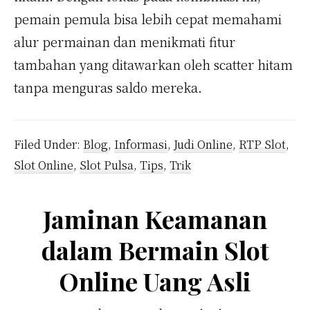
pemain pemula bisa lebih cepat memahami
alur permainan dan menikmati fitur
tambahan yang ditawarkan oleh scatter hitam
tanpa menguras saldo mereka.
Filed Under:
Blog
,
Informasi
,
Judi Online
,
RTP Slot
,
Slot Online
,
Slot Pulsa
,
Tips
,
Trik
Jaminan Keamanan
dalam Bermain Slot
Online Uang Asli