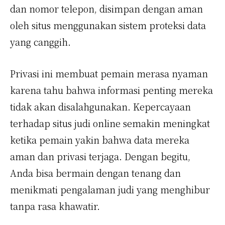
dan nomor telepon, disimpan dengan aman
oleh situs menggunakan sistem proteksi data
yang canggih.
Privasi ini membuat pemain merasa nyaman
karena tahu bahwa informasi penting mereka
tidak akan disalahgunakan. Kepercayaan
terhadap situs judi online semakin meningkat
ketika pemain yakin bahwa data mereka
aman dan privasi terjaga. Dengan begitu,
Anda bisa bermain dengan tenang dan
menikmati pengalaman judi yang menghibur
tanpa rasa khawatir.