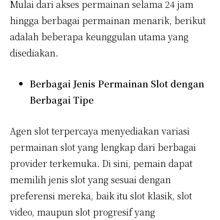
Mulai dari akses permainan selama 24 jam
hingga berbagai permainan menarik, berikut
adalah beberapa keunggulan utama yang
disediakan.
Berbagai Jenis Permainan Slot dengan
Berbagai Tipe
Agen slot terpercaya menyediakan variasi
permainan slot yang lengkap dari berbagai
provider terkemuka. Di sini, pemain dapat
memilih jenis slot yang sesuai dengan
preferensi mereka, baik itu slot klasik, slot
video, maupun slot progresif yang