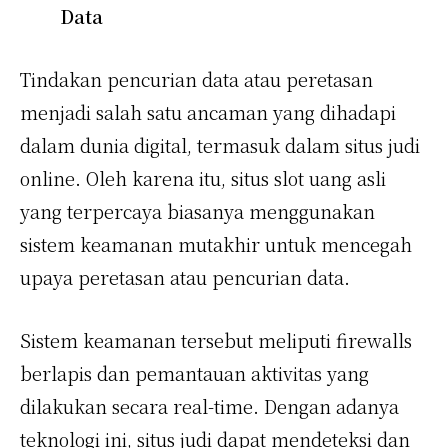
Data
Tindakan pencurian data atau peretasan
menjadi salah satu ancaman yang dihadapi
dalam dunia digital, termasuk dalam situs judi
online. Oleh karena itu, situs slot uang asli
yang terpercaya biasanya menggunakan
sistem keamanan mutakhir untuk mencegah
upaya peretasan atau pencurian data.
Sistem keamanan tersebut meliputi firewalls
berlapis dan pemantauan aktivitas yang
dilakukan secara real-time. Dengan adanya
teknologi ini, situs judi dapat mendeteksi dan