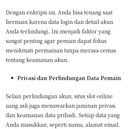
Dengan enkripsi ini, Anda bisa tenang saat
bermain karena data login dan detail akun
Anda terlindungi. Ini menjadi faktor yang
sangat penting agar pemain dapat fokus
menikmati permainan tanpa merasa cemas
tentang keamanan akun.
Privasi dan Perlindungan Data Pemain
Selain perlindungan akun, situs slot online
uang asli juga menawarkan jaminan privasi
dan keamanan data pribadi. Setiap data yang
Anda masukkan, seperti nama, alamat email,