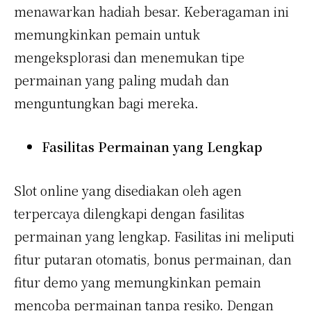
menawarkan hadiah besar. Keberagaman ini
memungkinkan pemain untuk
mengeksplorasi dan menemukan tipe
permainan yang paling mudah dan
menguntungkan bagi mereka.
Fasilitas Permainan yang Lengkap
Slot online yang disediakan oleh agen
terpercaya dilengkapi dengan fasilitas
permainan yang lengkap. Fasilitas ini meliputi
fitur putaran otomatis, bonus permainan, dan
fitur demo yang memungkinkan pemain
mencoba permainan tanpa resiko. Dengan