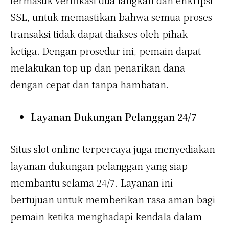
termasuk verifikasi dua langkah dan enkripsi
SSL, untuk memastikan bahwa semua proses
transaksi tidak dapat diakses oleh pihak
ketiga. Dengan prosedur ini, pemain dapat
melakukan top up dan penarikan dana
dengan cepat dan tanpa hambatan.
Layanan Dukungan Pelanggan 24/7
Situs slot online terpercaya juga menyediakan
layanan dukungan pelanggan yang siap
membantu selama 24/7. Layanan ini
bertujuan untuk memberikan rasa aman bagi
pemain ketika menghadapi kendala dalam