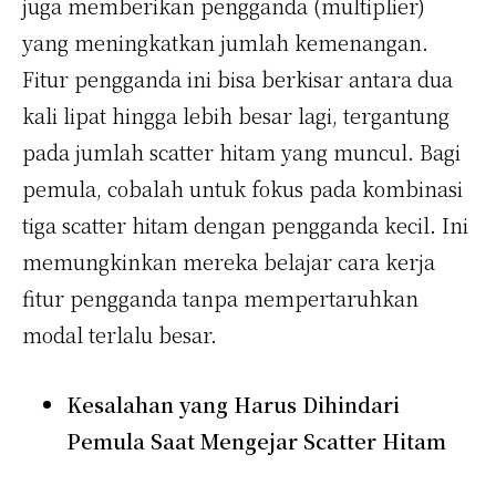
juga memberikan pengganda (multiplier)
yang meningkatkan jumlah kemenangan.
Fitur pengganda ini bisa berkisar antara dua
kali lipat hingga lebih besar lagi, tergantung
pada jumlah scatter hitam yang muncul. Bagi
pemula, cobalah untuk fokus pada kombinasi
tiga scatter hitam dengan pengganda kecil. Ini
memungkinkan mereka belajar cara kerja
fitur pengganda tanpa mempertaruhkan
modal terlalu besar.
Kesalahan yang Harus Dihindari
Pemula Saat Mengejar Scatter Hitam