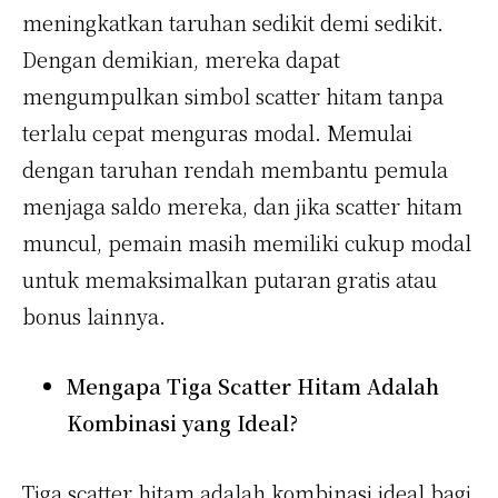
meningkatkan taruhan sedikit demi sedikit.
Dengan demikian, mereka dapat
mengumpulkan simbol scatter hitam tanpa
terlalu cepat menguras modal. Memulai
dengan taruhan rendah membantu pemula
menjaga saldo mereka, dan jika scatter hitam
muncul, pemain masih memiliki cukup modal
untuk memaksimalkan putaran gratis atau
bonus lainnya.
Mengapa Tiga Scatter Hitam Adalah
Kombinasi yang Ideal?
Tiga scatter hitam adalah kombinasi ideal bagi