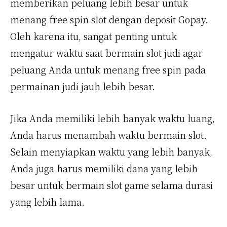
memberikan peluang lebih besar untuk
menang free spin slot dengan deposit Gopay.
Oleh karena itu, sangat penting untuk
mengatur waktu saat bermain slot judi agar
peluang Anda untuk menang free spin pada
permainan judi jauh lebih besar.
Jika Anda memiliki lebih banyak waktu luang,
Anda harus menambah waktu bermain slot.
Selain menyiapkan waktu yang lebih banyak,
Anda juga harus memiliki dana yang lebih
besar untuk bermain slot game selama durasi
yang lebih lama.