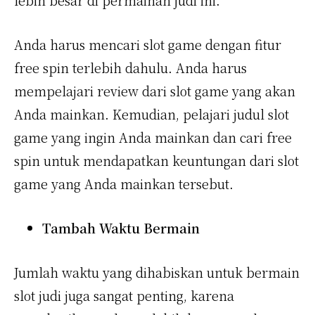
lebih besar di permainan judi ini.
Anda harus mencari slot game dengan fitur
free spin terlebih dahulu. Anda harus
mempelajari review dari slot game yang akan
Anda mainkan. Kemudian, pelajari judul slot
game yang ingin Anda mainkan dan cari free
spin untuk mendapatkan keuntungan dari slot
game yang Anda mainkan tersebut.
Tambah Waktu Bermain
Jumlah waktu yang dihabiskan untuk bermain
slot judi juga sangat penting, karena