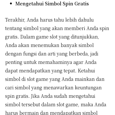
Mengetahui Simbol Spin Gratis
Terakhir, Anda harus tahu lebih dahulu
tentang simbol yang akan memberi Anda spin
gratis. Dalam game slot yang ditunjukkan,
Anda akan menemukan banyak simbol
dengan fungsi dan arti yang berbeda, jadi
penting untuk memahaminya agar Anda
dapat mendapatkan yang tepat. Ketahui
simbol di slot game yang Anda mainkan dan
cari simbol yang menawarkan keuntungan
spin gratis. Jika Anda sudah mengetahui
simbol tersebut dalam slot game, maka Anda
harus bermain dan mendapatkan simbol