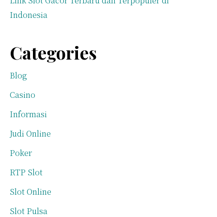
Link Slot Gacor Terbaru dan Terpopuler di
Indonesia
Categories
Blog
Casino
Informasi
Judi Online
Poker
RTP Slot
Slot Online
Slot Pulsa