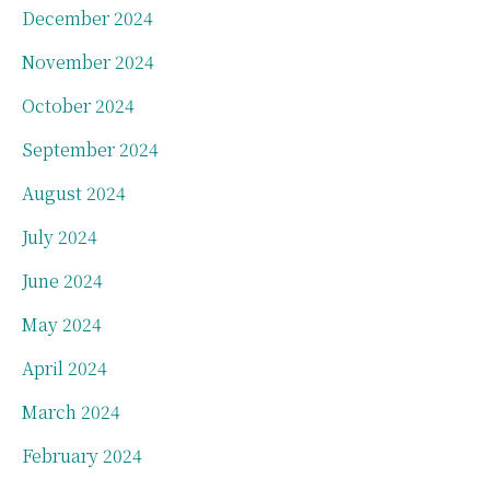
December 2024
November 2024
October 2024
September 2024
August 2024
July 2024
June 2024
May 2024
April 2024
March 2024
February 2024