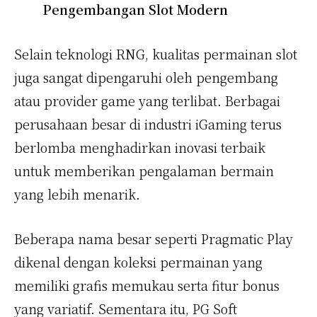
Pengembangan Slot Modern
Selain teknologi RNG, kualitas permainan slot
juga sangat dipengaruhi oleh pengembang
atau provider game yang terlibat. Berbagai
perusahaan besar di industri iGaming terus
berlomba menghadirkan inovasi terbaik
untuk memberikan pengalaman bermain
yang lebih menarik.
Beberapa nama besar seperti Pragmatic Play
dikenal dengan koleksi permainan yang
memiliki grafis memukau serta fitur bonus
yang variatif. Sementara itu, PG Soft