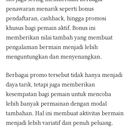
penawaran menarik seperti bonus
pendaftaran, cashback, hingga promosi
khusus bagi pemain aktif. Bonus ini
memberikan nilai tambah yang membuat
pengalaman bermain menjadi lebih
menguntungkan dan menyenangkan.
Berbagai promo tersebut tidak hanya menjadi
daya tarik, tetapi juga memberikan
kesempatan bagi pemain untuk mencoba
lebih banyak permainan dengan modal
tambahan. Hal ini membuat aktivitas bermain
menjadi lebih variatif dan penuh peluang.