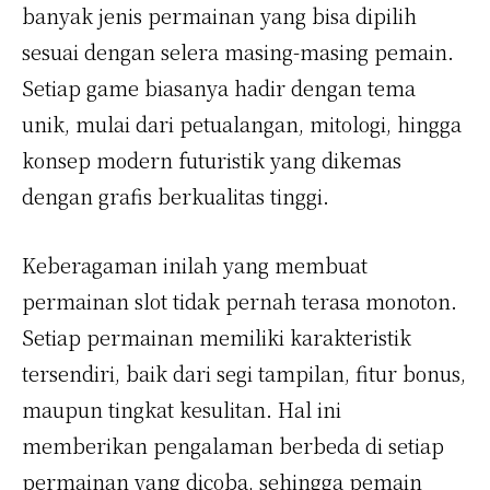
banyak jenis permainan yang bisa dipilih
sesuai dengan selera masing-masing pemain.
Setiap game biasanya hadir dengan tema
unik, mulai dari petualangan, mitologi, hingga
konsep modern futuristik yang dikemas
dengan grafis berkualitas tinggi.
Keberagaman inilah yang membuat
permainan slot tidak pernah terasa monoton.
Setiap permainan memiliki karakteristik
tersendiri, baik dari segi tampilan, fitur bonus,
maupun tingkat kesulitan. Hal ini
memberikan pengalaman berbeda di setiap
permainan yang dicoba, sehingga pemain