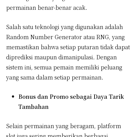
permainan benar-benar acak.
Salah satu teknologi yang digunakan adalah
Random Number Generator atau RNG, yang
memastikan bahwa setiap putaran tidak dapat
diprediksi maupun dimanipulasi. Dengan
sistem ini, semua pemain memiliki peluang
yang sama dalam setiap permainan.
Bonus dan Promo sebagai Daya Tarik
Tambahan
Selain permainan yang beragam, platform
slot juga sering memberikan berbagai