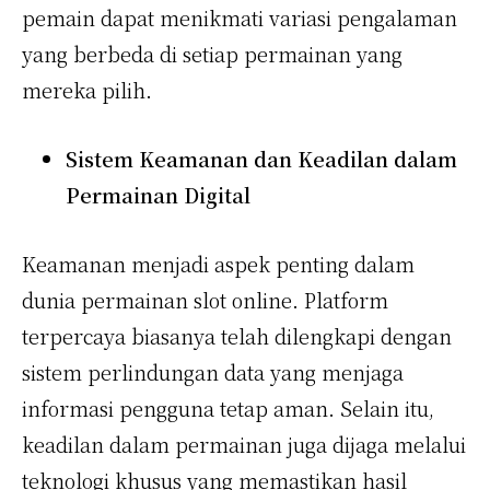
pemain dapat menikmati variasi pengalaman
yang berbeda di setiap permainan yang
mereka pilih.
Sistem Keamanan dan Keadilan dalam
Permainan Digital
Keamanan menjadi aspek penting dalam
dunia permainan slot online. Platform
terpercaya biasanya telah dilengkapi dengan
sistem perlindungan data yang menjaga
informasi pengguna tetap aman. Selain itu,
keadilan dalam permainan juga dijaga melalui
teknologi khusus yang memastikan hasil