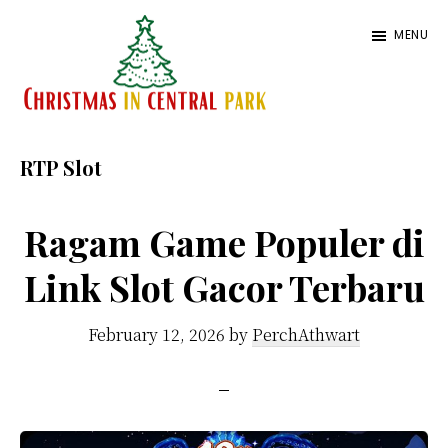
Skip
Skip
MENU
to
to
main
primary
content
sidebar
Christmas
Situs
In
tentang
RTP Slot
Central
Park
judi
slot
Ragam Game Populer di
online
Link Slot Gacor Terbaru
terlengkap
2021
February 12, 2026
by
PerchAthwart