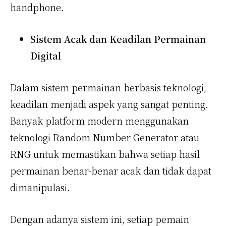
handphone.
Sistem Acak dan Keadilan Permainan
Digital
Dalam sistem permainan berbasis teknologi,
keadilan menjadi aspek yang sangat penting.
Banyak platform modern menggunakan
teknologi Random Number Generator atau
RNG untuk memastikan bahwa setiap hasil
permainan benar-benar acak dan tidak dapat
dimanipulasi.
Dengan adanya sistem ini, setiap pemain