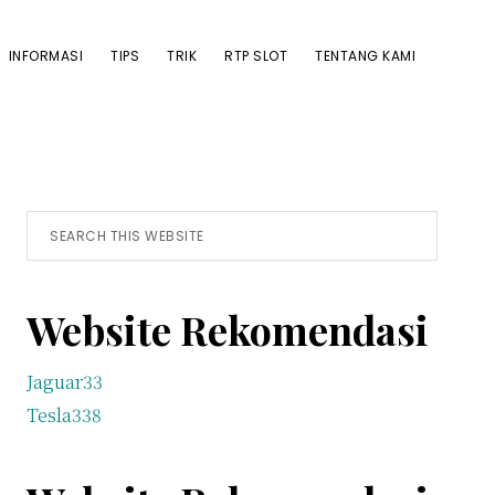
INFORMASI
TIPS
TRIK
RTP SLOT
TENTANG KAMI
Primary
Search
this
Sidebar
website
Website Rekomendasi
Jaguar33
Tesla338