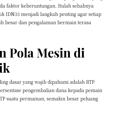
ada faktor keberuntungan.
Itulah sebabnya
ik IDN33 menjadi langkah penting agar setiap
h besar dan pengalaman bermain terasa
 Pola Mesin di
aik
ing dasar yang wajib dipahami adalah RTP
a persentase pengembalian dana kepada pemain
 RTP suatu permainan, semakin besar peluang