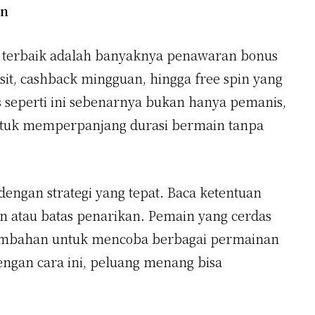
an
ne terbaik adalah banyaknya penawaran bonus
it, cashback mingguan, hingga free spin yang
 seperti ini sebenarnya bukan hanya pemanis,
untuk memperpanjang durasi bermain tanpa
ngan strategi yang tepat.
Baca ketentuan
n atau batas penarikan. Pemain yang cerdas
ambahan untuk mencoba berbagai permainan
ngan cara ini, peluang menang bisa