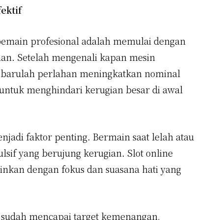
fektif
n pemain profesional adalah memulai dengan
an. Setelah mengenali kapan mesin
barulah perlahan meningkatkan nominal
f untuk menghindari kerugian besar di awal
njadi faktor penting. Bermain saat lelah atau
sif yang berujung kerugian. Slot online
inkan dengan fokus dan suasana hati yang
t sudah mencapai target kemenangan,