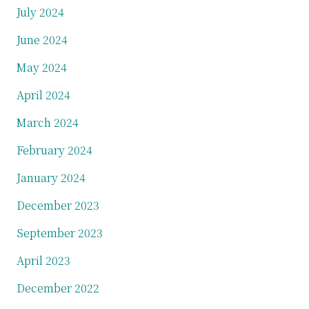
July 2024
June 2024
May 2024
April 2024
March 2024
February 2024
January 2024
December 2023
September 2023
April 2023
December 2022