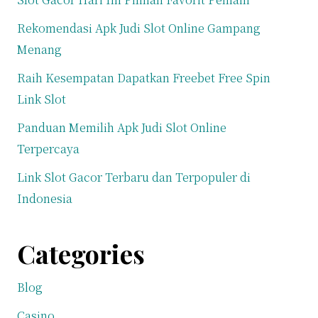
Rekomendasi Apk Judi Slot Online Gampang
Menang
Raih Kesempatan Dapatkan Freebet Free Spin
Link Slot
Panduan Memilih Apk Judi Slot Online
Terpercaya
Link Slot Gacor Terbaru dan Terpopuler di
Indonesia
Categories
Blog
Casino