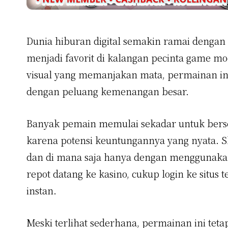
Dunia hiburan digital semakin ramai dengan 
menjadi favorit di kalangan pecinta game 
visual yang memanjakan mata, permainan ini
dengan peluang kemenangan besar.
Banyak pemain memulai sekadar untuk bers
karena potensi keuntungannya yang nyata.
S
dan di mana saja hanya dengan menggunaka
repot datang ke kasino, cukup login ke situs
instan.
Meski terlihat sederhana, permainan ini te