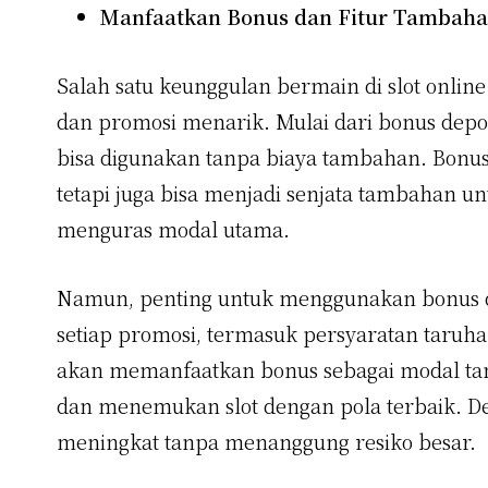
Manfaatkan Bonus dan Fitur Tambah
Salah satu keunggulan bermain di slot onli
dan promosi menarik. Mulai dari bonus depos
bisa digunakan tanpa biaya tambahan.
Bonus
tetapi juga bisa menjadi senjata tambahan 
menguras modal utama.
Namun, penting untuk menggunakan bonus de
setiap promosi, termasuk persyaratan taruha
akan memanfaatkan bonus sebagai modal t
dan menemukan slot dengan pola terbaik. De
meningkat tanpa menanggung resiko besar.