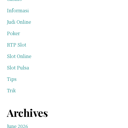
Informasi
Judi Online
Poker
RTP Slot
Slot Online
Slot Pulsa
Tips
Trik
Archives
June 2026