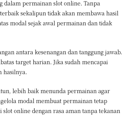
g dalam permainan slot online. Tanpa
 terbaik sekalipun tidak akan membawa hasil
as modal sejak awal permainan dan tidak
angan antara kesenangan dan tanggung jawab.
a batas target harian. Jika sudah mencapai
 hasilnya.
ntun, lebih baik menunda permainan agar
ngelola modal membuat permainan tetap
slot online dengan rasa aman tanpa tekanan